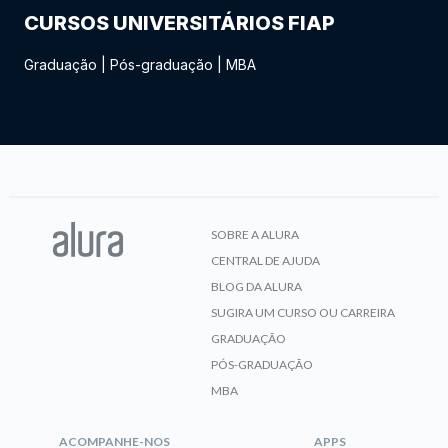
CURSOS UNIVERSITÁRIOS FIAP
Graduação
|
Pós-graduação
|
MBA
SOBRE A ALURA
CENTRAL DE AJUDA
BLOG DA ALURA
SUGIRA UM CURSO OU CARREIRA
GRADUAÇÃO
PÓS-GRADUAÇÃO
MBA
ACOMPANHE-NOS
APPS