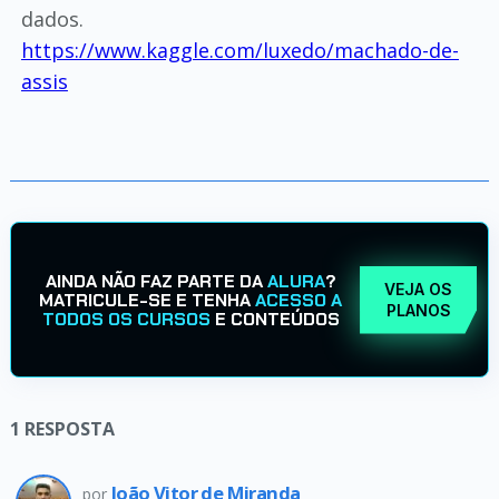
dados.
https://www.kaggle.com/luxedo/machado-de-
assis
AINDA NÃO FAZ PARTE DA
ALURA
?
VEJA OS
MATRICULE-SE E TENHA
ACESSO A
PLANOS
TODOS OS CURSOS
E CONTEÚDOS
1
RESPOSTA
João Vitor de Miranda
por