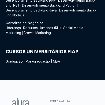
Desenvolvimento Back-End PHP
Desenvolvimento Back-
|
End .NET
Desenvolvimento Back-End Python
|
|
Desenvolvimento Back-End Java
Desenvolvimento Back-
|
End Node.js
Carreiras de Negócios
Liderança
Recursos Humanos (RH)
Social Media
|
|
Marketing
Growth Marketing
|
CURSOS UNIVERSITÁRIOS FIAP
Graduação
|
Pós-graduação
|
MBA
SOBRE A ALURA