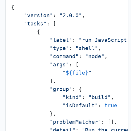
{

"version"
: 
"2.0.0"
,

"tasks"
: [

        {

"label"
: 
"run JavaScript 
"type"
: 
"shell"
,

"command"
: 
"node"
,

"args"
: [

"
${file}
"
            ],

"group"
: {

"kind"
: 
"build"
,

"isDefault"
: 
true
            },

"problemMatcher"
: [],

"detail"
: 
"Run the curren