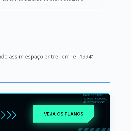
endo assim espaço entre "em" e "1994"
VEJA OS PLANOS