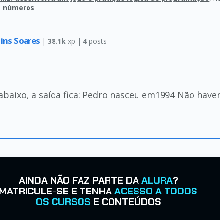
e números
ins Soares
|
38.1k
xp |
4
posts
o abaixo, a saída fica: Pedro nasceu em1994 Não hav
AINDA NÃO FAZ PARTE DA
ALURA
?
MATRICULE-SE E TENHA
ACESSO A TODOS
OS CURSOS
E CONTEÚDOS