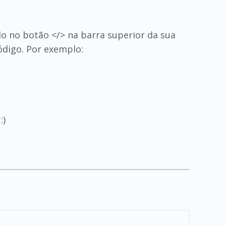
do no botão </> na barra superior da sua
ódigo. Por exemplo:
:)