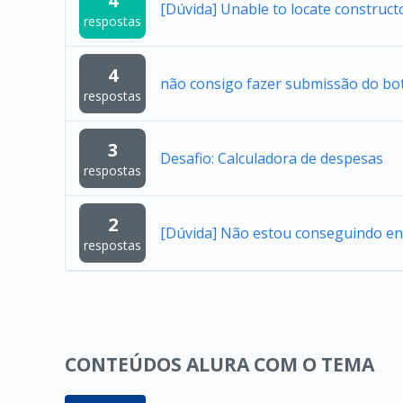
4
[Dúvida] Unable to locate construc
respostas
4
não consigo fazer submissão do bo
respostas
3
Desafio: Calculadora de despesas
respostas
2
[Dúvida] Não estou conseguindo en
respostas
CONTEÚDOS ALURA COM O TEMA