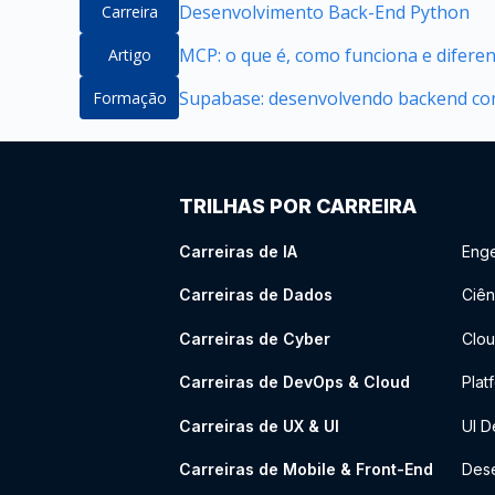
Desenvolvimento Back-End Python
Carreira
MCP: o que é, como funciona e difere
Artigo
Supabase: desenvolvendo backend com
Formação
TRILHAS POR CARREIRA
Carreiras de IA
Enge
Carreiras de Dados
Ciên
Carreiras de Cyber
Clou
Carreiras de DevOps & Cloud
Plat
Carreiras de UX & UI
UI D
Carreiras de Mobile & Front-End
Dese