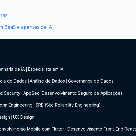
nças
 BaaS e agentes de IA
nharia de IA
Especialista em IA
|
cia de Dados
Análise de Dados
Governança de Dados
|
|
d Security
AppSec: Desenvolvimento Seguro de Aplicações
|
form Engineering
SRE (Site Reliability Engineering)
|
esign
UX Design
|
nvolvimento Mobile com Flutter
Desenvolvimento Front-End Reac
|