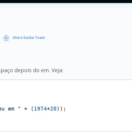
Alura Scuba Team
paço depois do em. Veja:
eu em "
 + (
1974
+
20