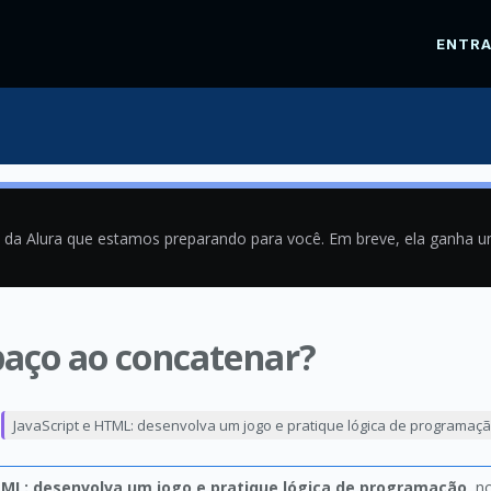
ENTR
a da Alura que estamos preparando para você. Em breve, ela ganha 
paço ao concatenar?
1
JavaScript e HTML: desenvolva um jogo e pratique lógica de programaç
TML: desenvolva um jogo e pratique lógica de programação
, n