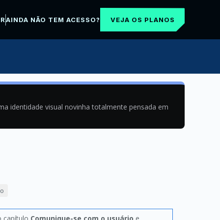
VEJA OS PLANOS
AR
AINDA NÃO TEM ACESSO?
uma identidade visual novinha totalmente pensada em
ão
o capítulo
Comunique-se com o usuário
e