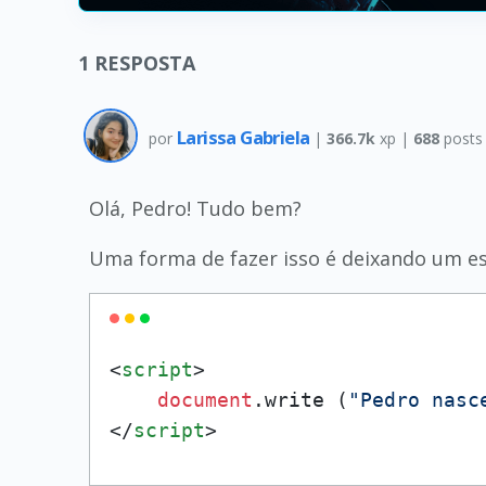
1
RESPOSTA
Larissa Gabriela
por
|
366.7k
xp |
688
posts
Olá, Pedro! Tudo bem?
Uma forma de fazer isso é deixando um es
<
script
>
document
.
write
 (
"Pedro nasc
</
script
>