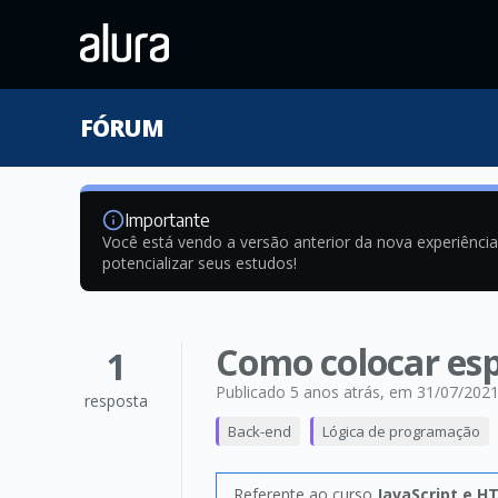
FÓRUM
Importante
Você está vendo a versão anterior da nova experiênci
potencializar seus estudos!
Como colocar es
1
Publicado 5 anos atrás
, em 31/07/202
resposta
Back-end
Lógica de programação
Referente ao curso
JavaScript e H