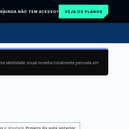
VEJA OS PLANOS
AR
AINDA NÃO TEM ACESSO?
uma identidade visual novinha totalmente pensada em
ns
e atividade
Projeto da aula anterior