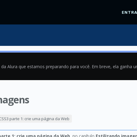
ENTR
a da Alura que estamos preparando para você. Em breve, ela ganha 
magens
9
CSS3 parte 1: crie uma página da Web
arte 1: crie uma página da Web
, no capítulo
Estilizando image