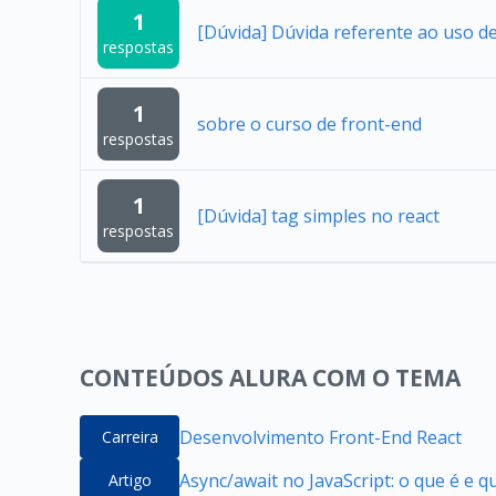
1
[Dúvida] Dúvida referente ao uso 
respostas
1
sobre o curso de front-end
respostas
1
[Dúvida] tag simples no react
respostas
CONTEÚDOS ALURA COM O TEMA
Desenvolvimento Front-End React
Carreira
Async/await no JavaScript: o que é e 
Artigo