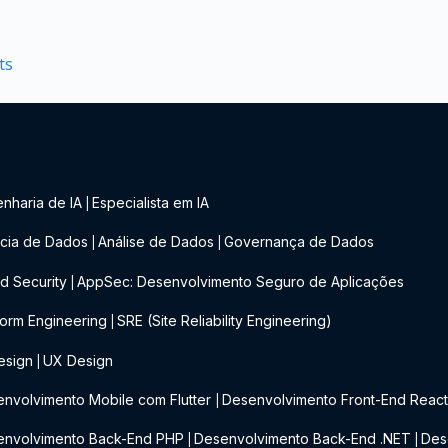
ts
nharia de IA
Especialista em IA
|
cia de Dados
Análise de Dados
Governança de Dados
|
|
d Security
AppSec: Desenvolvimento Seguro de Aplicações
|
form Engineering
SRE (Site Reliability Engineering)
|
esign
UX Design
|
nvolvimento Mobile com Flutter
Desenvolvimento Front-End Reac
|
envolvimento Back-End PHP
Desenvolvimento Back-End .NET
Des
|
|