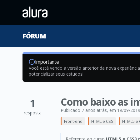
FÓRUM
Importante
Você está vendo a versão anterior da nova experiênci
potencializar seus estudos!
Como baixo as i
1
Publicado 7 anos atrás
, em 19/09/201
resposta
Front-end
HTML e CSS
HTML5 e 
Referente ao curso
HTML5 e CSS3 p