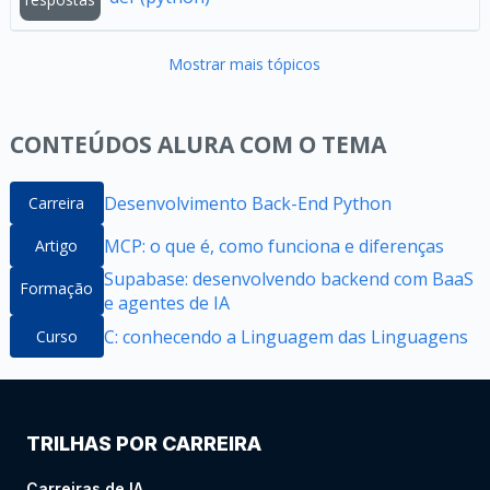
Mostrar mais tópicos
CONTEÚDOS ALURA COM O TEMA
Desenvolvimento Back-End Python
Carreira
MCP: o que é, como funciona e diferenças
Artigo
Supabase: desenvolvendo backend com BaaS
Formação
e agentes de IA
C: conhecendo a Linguagem das Linguagens
Curso
TRILHAS POR CARREIRA
Carreiras de IA