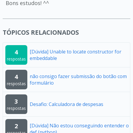
Bons estudos! ^^
TÓPICOS RELACIONADOS
4
[Dúvida] Unable to locate constructor for
embeddable
respostas
4
não consigo fazer submissão do botão com
formulário
respostas
3
Desafio: Calculadora de despesas
respostas
2
[Dúvida] Não estou conseguindo entender o
def (python)
respostas