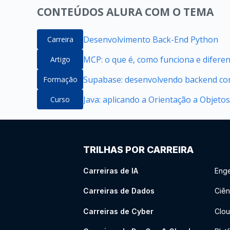
CONTEÚDOS ALURA COM O TEMA
Desenvolvimento Back-End Python
Carreira
MCP: o que é, como funciona e difere
Artigo
Supabase: desenvolvendo backend com
Formação
Java: aplicando a Orientação a Objetos
Curso
TRILHAS POR CARREIRA
Carreiras de IA
Enge
Carreiras de Dados
Ciên
Carreiras de Cyber
Clou