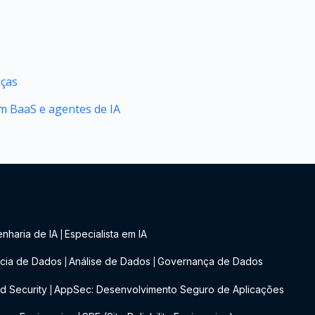
nças
 BaaS e agentes de IA
nharia de IA
Especialista em IA
|
cia de Dados
Análise de Dados
Governança de Dados
|
|
d Security
AppSec: Desenvolvimento Seguro de Aplicações
|