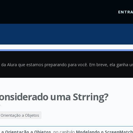
ENTR
a da Alura que estamos preparando para você. Em breve, ela ganha 
onsiderado uma Strring?
4
a Orientação a Objetos
o a Orientação a Objetos
, no capítulo
Modelando o ScreenMatch