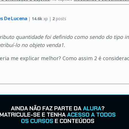
res De Lucena
|
14.6k
xp |
2
posts
ributo quantidade foi definido como sendo do tipo i
atribuí-lo no objeto venda1.
ria me explicar melhor? Como assim 2 é considera
AINDA NÃO FAZ PARTE DA
ALURA
?
MATRICULE-SE E TENHA
ACESSO A TODOS
OS CURSOS
E CONTEÚDOS