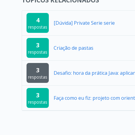
TÓPICOS RELACIONADOS
4
[Dúvida] Private Serie serie
respostas
3
Criação de pastas
respostas
3
Desafio: hora da prática Java: aplic
respostas
3
Faça como eu fiz: projeto com orien
respostas