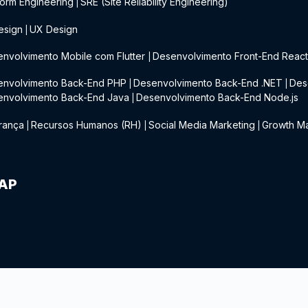
form Engineering
SRE (Site Reliability Engineering)
|
esign
UX Design
|
nvolvimento Mobile com Flutter
Desenvolvimento Front-End Reac
|
envolvimento Back-End PHP
Desenvolvimento Back-End .NET
Des
|
|
envolvimento Back-End Java
Desenvolvimento Back-End Node.js
|
rança
Recursos Humanos (RH)
Social Media Marketing
Growth Ma
|
|
|
IAP