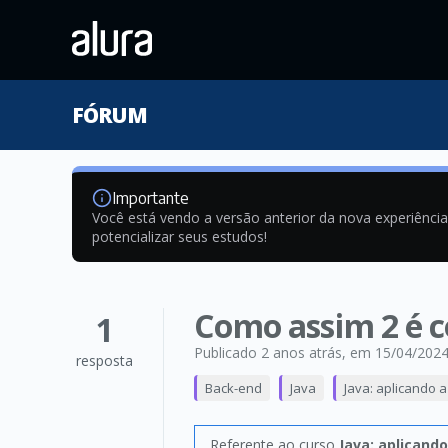
FÓRUM
Importante
Você está vendo a versão anterior da nova experiênci
potencializar seus estudos!
Como assim 2 é c
1
Publicado 2 anos atrás
, em 15/04/202
resposta
Back-end
Java
Java: aplicando 
Referente ao curso
Java: aplicand