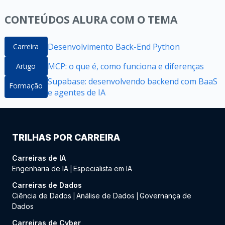
CONTEÚDOS ALURA COM O TEMA
Desenvolvimento Back-End Python
Carreira
MCP: o que é, como funciona e diferenças
Artigo
Supabase: desenvolvendo backend com BaaS
Formação
e agentes de IA
TRILHAS POR CARREIRA
Carreiras de IA
Engenharia de IA
Especialista em IA
|
Carreiras de Dados
Ciência de Dados
Análise de Dados
Governança de
|
|
Dados
Carreiras de Cyber