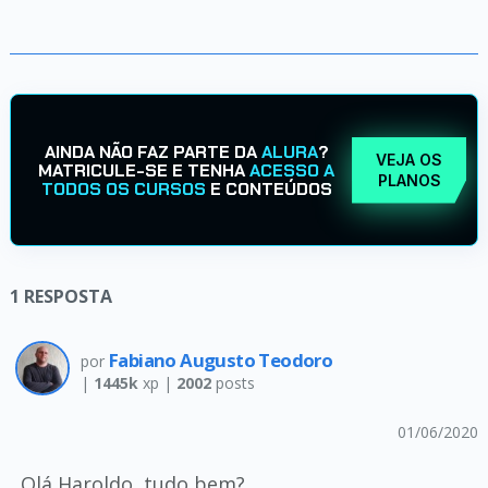
AINDA NÃO FAZ PARTE DA
ALURA
?
VEJA OS
MATRICULE-SE E TENHA
ACESSO A
PLANOS
TODOS OS CURSOS
E CONTEÚDOS
1
RESPOSTA
Fabiano Augusto Teodoro
por
|
1445k
xp |
2002
posts
01/06/2020
Olá Haroldo, tudo bem?