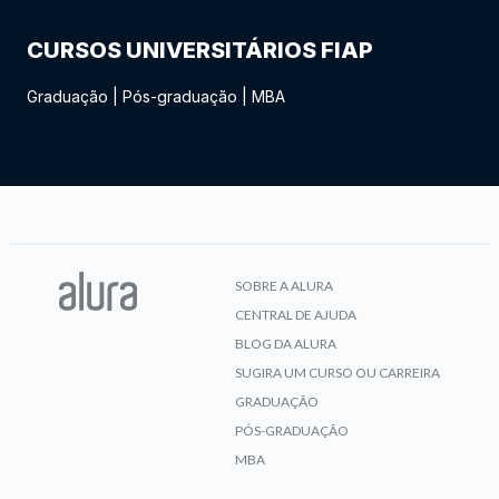
CURSOS UNIVERSITÁRIOS FIAP
Graduação
|
Pós-graduação
|
MBA
SOBRE A ALURA
CENTRAL DE AJUDA
BLOG DA ALURA
SUGIRA UM CURSO OU CARREIRA
GRADUAÇÃO
PÓS-GRADUAÇÃO
MBA