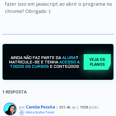
fazer isso em javascript ao abrir o programa no
chrome? Obrigado :)
AINDA NÃO FAZ PARTE DA
ALURA
?
VEJA OS
MATRICULE-SE E TENHA
ACESSO A
PLANOS
TODOS OS CURSOS
E CONTEÚDOS
1
RESPOSTA
Camila Pessôa
por
|
921.4k
xp |
1928
posts
Alura Scuba Team