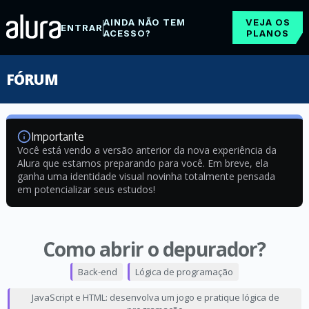
AINDA NÃO TEM
VEJA OS
ENTRAR
ACESSO?
PLANOS
FÓRUM
Importante
Você está vendo a versão anterior da nova experiência da
Alura que estamos preparando para você. Em breve, ela
ganha uma identidade visual novinha totalmente pensada
em potencializar seus estudos!
Como abrir o depurador?
Back-end
Lógica de programação
JavaScript e HTML: desenvolva um jogo e pratique lógica de