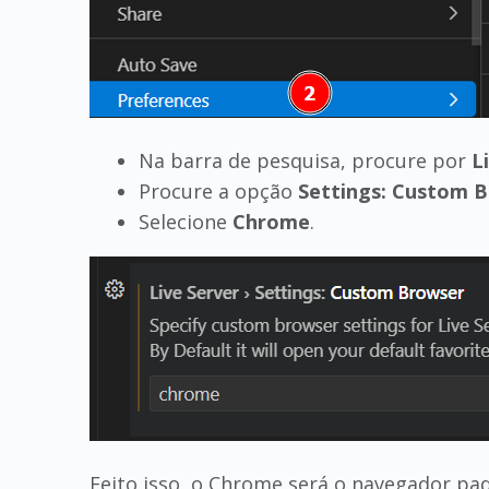
Na barra de pesquisa, procure por
L
Procure a opção
Settings: Custom 
Selecione
Chrome
.
Feito isso, o Chrome será o navegador pa