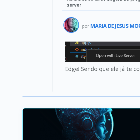
server
MARIA DE JESUS MO
por
Edge! Sendo que ele já te co