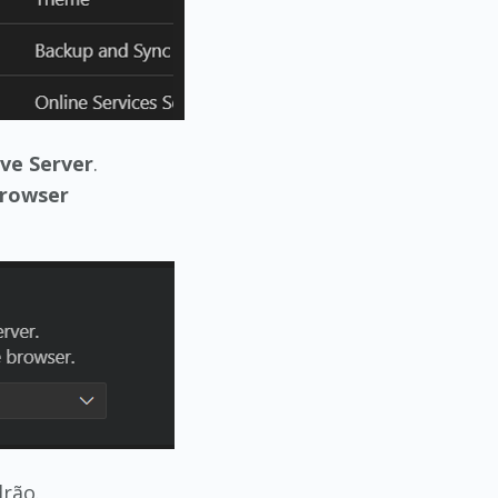
ive Server
.
Browser
drão.