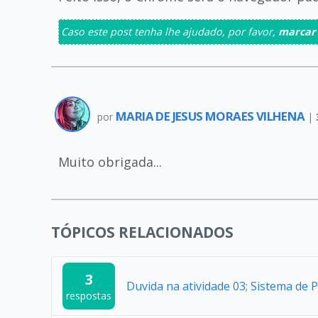
Caso este post tenha lhe ajudado, por favor,
marcar
MARIA DE JESUS MORAES VILHENA
por
|
Muito obrigada...
TÓPICOS RELACIONADOS
3
Duvida na atividade 03; Sistema de 
respostas