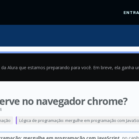
ENTR
a da Alura que estamos preparando para você. Em breve, ela ganha 
 serve no navegador chrome?
4
mação
Lógica de programação: mergulhe em programação com JavaScr
gramação: mergulhe em programação com JavaScript
, no capí