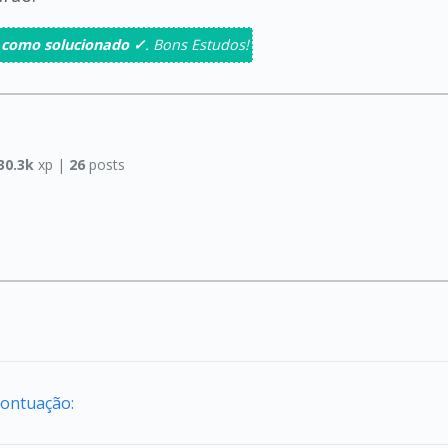
 como solucionado ✓
. Bons Estudos!
30.3k
xp |
26
posts
Pontuação: