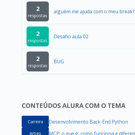
2
alguém me ajuda com o meu break?
respostas
2
Desafio aula 02
respostas
2
BUG
respostas
CONTEÚDOS ALURA COM O TEMA
Desenvolvimento Back-End Python
Carreira
MCP: o que é, como funciona e difere
Artigo