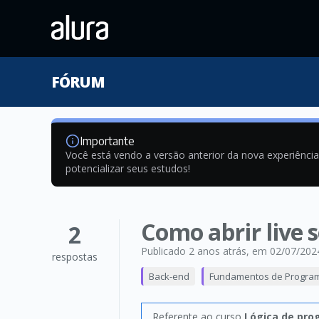
FÓRUM
Importante
Você está vendo a versão anterior da nova experiênci
potencializar seus estudos!
Como abrir live
2
Publicado 2 anos atrás
, em 02/07/202
respostas
Back-end
Fundamentos de Progra
Referente ao curso
Lógica de pro