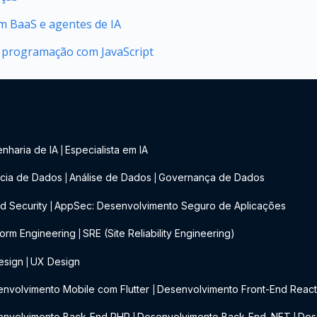
 BaaS e agentes de IA
 programação com JavaScript
nharia de IA
Especialista em IA
|
cia de Dados
Análise de Dados
Governança de Dados
|
|
d Security
AppSec: Desenvolvimento Seguro de Aplicações
|
form Engineering
SRE (Site Reliability Engineering)
|
esign
UX Design
|
nvolvimento Mobile com Flutter
Desenvolvimento Front-End Reac
|
envolvimento Back-End PHP
Desenvolvimento Back-End .NET
Des