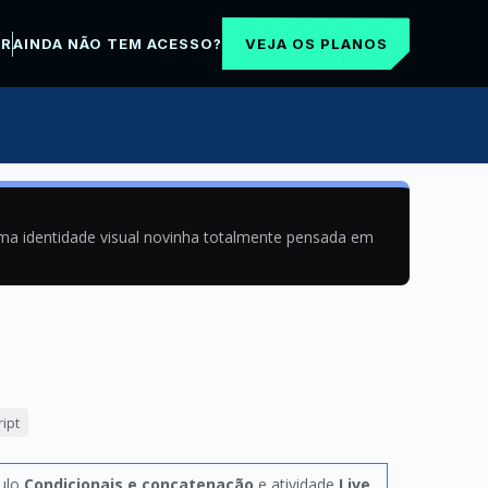
VEJA OS PLANOS
AR
AINDA NÃO TEM ACESSO?
uma identidade visual novinha totalmente pensada em
ipt
tulo
Condicionais e concatenação
e atividade
Live