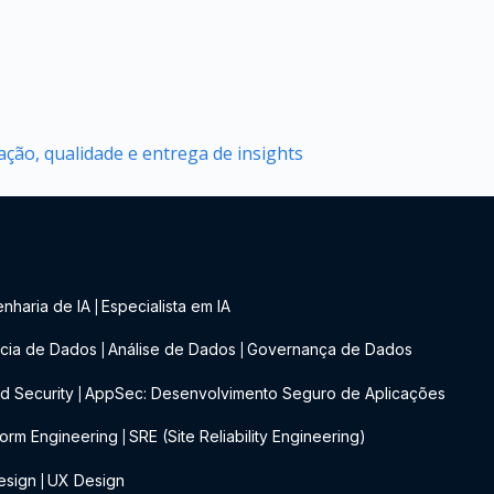
ção, qualidade e entrega de insights
nharia de IA
Especialista em IA
|
cia de Dados
Análise de Dados
Governança de Dados
|
|
d Security
AppSec: Desenvolvimento Seguro de Aplicações
|
form Engineering
SRE (Site Reliability Engineering)
|
esign
UX Design
|