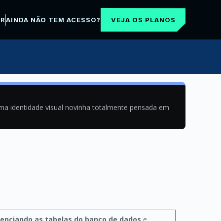
VEJA OS PLANOS
AR
AINDA NÃO TEM ACESSO?
uma identidade visual novinha totalmente pensada em
enciando as tabelas do banco de dados
e