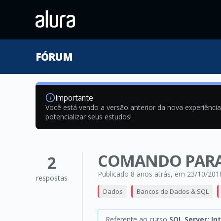
FÓRUM
Importante
Você está vendo a versão anterior da nova experiênci
potencializar seus estudos!
COMANDO PARA
2
Publicado 8 anos atrás
, em 23/10/201
respostas
Dados
Bancos de Dados & SQL
Referente ao curso
SQL Server: In