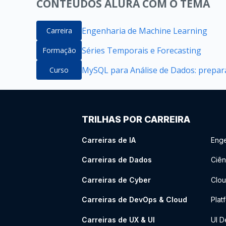
CONTEÚDOS ALURA COM O TEMA
Engenharia de Machine Learning
Carreira
Séries Temporais e Forecasting
Formação
MySQL para Análise de Dados: prepara
Curso
TRILHAS POR CARREIRA
Carreiras de IA
Enge
Carreiras de Dados
Ciên
Carreiras de Cyber
Clou
Carreiras de DevOps & Cloud
Plat
Carreiras de UX & UI
UI D