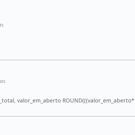
ts
?
sts
_total, valor_em_aberto ROUND(((valor_em_aberto*10