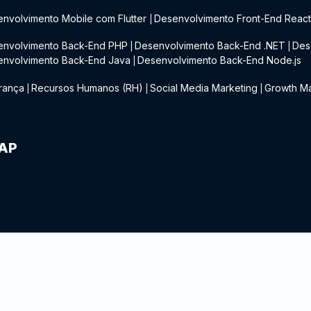
nvolvimento Mobile com Flutter
Desenvolvimento Front-End Reac
|
envolvimento Back-End PHP
Desenvolvimento Back-End .NET
Des
|
|
envolvimento Back-End Java
Desenvolvimento Back-End Node.js
|
rança
Recursos Humanos (RH)
Social Media Marketing
Growth Ma
|
|
|
IAP