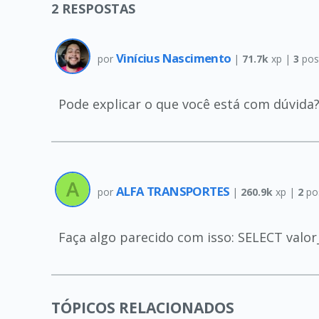
2
RESPOSTAS
Vinícius Nascimento
por
|
71.7k
xp |
3
pos
Pode explicar o que você está com dúvida
ALFA TRANSPORTES
por
|
260.9k
xp |
2
po
Faça algo parecido com isso: SELECT valor
TÓPICOS RELACIONADOS