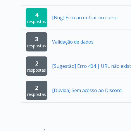
4
[Bug] Erro ao entrar no curso
respostas
3
Validação de dados
respostas
2
[Sugestão] Erro 404 | URL não exist
respostas
2
[Dúvida] Sem acesso ao Discord
respostas