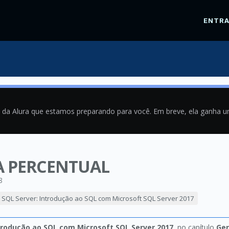
ENTR
a da Alura que estamos preparando para você. Em breve, ela ganha 
 PERCENTUAL
8
SQL Server: Introdução ao SQL com Microsoft SQL Server 2017
trodução ao SQL com Microsoft SQL Server 2017
, no capítulo
Ger