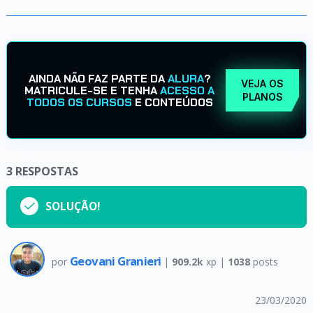
AINDA NÃO FAZ PARTE DA
ALURA
?
VEJA OS
MATRICULE-SE E TENHA
ACESSO A
PLANOS
TODOS OS CURSOS
E CONTEÚDOS
3
RESPOSTAS
SOLUÇÃO!
Geovani Granieri
por
|
909.2k
xp |
1038
posts
23/03/2020