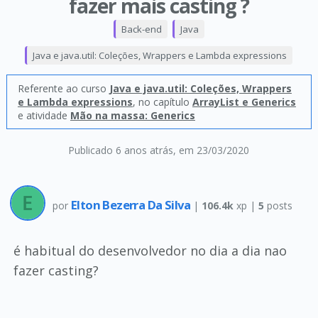
fazer mais casting ?
Back-end
Java
Java e java.util: Coleções, Wrappers e Lambda expressions
Referente ao curso
Java e java.util: Coleções, Wrappers
e Lambda expressions
, no capítulo
ArrayList e Generics
e atividade
Mão na massa: Generics
Publicado 6 anos atrás
, em 23/03/2020
Elton Bezerra Da Silva
por
|
106.4k
xp |
5
posts
é habitual do desenvolvedor no dia a dia nao
fazer casting?