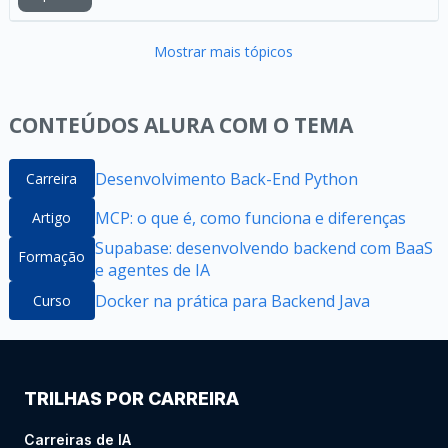
Mostrar mais tópicos
CONTEÚDOS ALURA COM O TEMA
Desenvolvimento Back-End Python
Carreira
MCP: o que é, como funciona e diferenças
Artigo
Supabase: desenvolvendo backend com BaaS
Formação
e agentes de IA
Docker na prática para Backend Java
Curso
TRILHAS POR CARREIRA
Carreiras de IA