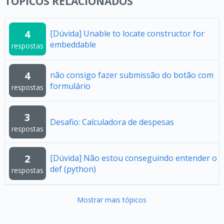
TÓPICOS RELACIONADOS
4
[Dúvida] Unable to locate constructor for
embeddable
respostas
4
não consigo fazer submissão do botão com
formulário
respostas
3
Desafio: Calculadora de despesas
respostas
2
[Dúvida] Não estou conseguindo entender o
def (python)
respostas
Mostrar mais tópicos