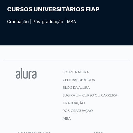
CURSOS UNIVERSITÁRIOS FIAP
Graduação
|
Pós-graduação
|
MBA
SOBRE A ALURA
CENTRAL DE AJUDA
BLOG DA ALURA
SUGIRA UM CURSO OU CARREIRA
GRADUAÇÃO
PÓS-GRADUAÇÃO
MBA