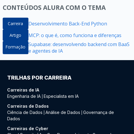
CONTEÚDOS ALURA COM O TEMA
Desenvolvimento Back-End Python
Carreira
MCP: o que é, como funciona e diferenças
Artigo
Supabase: desenvolvendo backend com BaaS
Formação
e agentes de IA
TRILHAS POR CARREIRA
Carreiras de IA
Engenharia de IA
Especialista em IA
|
Carreiras de Dados
Ciência de Dados
Análise de Dados
Governança de
|
|
Dados
Carreiras de Cyber