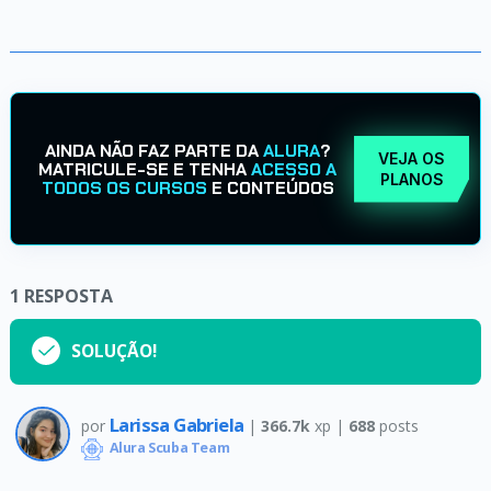
AINDA NÃO FAZ PARTE DA
ALURA
?
VEJA OS
MATRICULE-SE E TENHA
ACESSO A
PLANOS
TODOS OS CURSOS
E CONTEÚDOS
1
RESPOSTA
SOLUÇÃO!
Larissa Gabriela
por
|
366.7k
xp |
688
posts
Alura Scuba Team