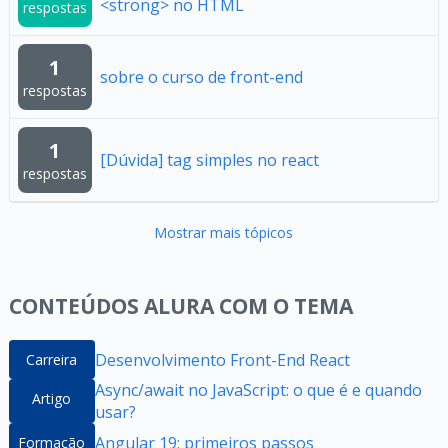
<strong> no HTML
respostas
1
sobre o curso de front-end
respostas
1
[Dúvida] tag simples no react
respostas
Mostrar mais tópicos
CONTEÚDOS ALURA COM O TEMA
Desenvolvimento Front-End React
Carreira
Async/await no JavaScript: o que é e quando
Artigo
usar?
Angular 19: primeiros passos
Formação