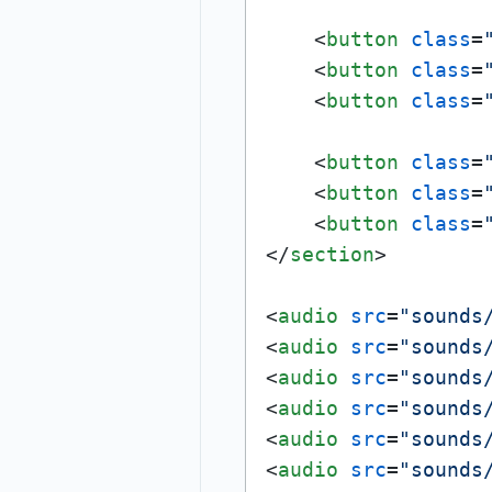
<
button
class
=
<
button
class
=
<
button
class
=
<
button
class
=
<
button
class
=
<
button
class
=
</
section
>
<
audio
src
=
"sounds
<
audio
src
=
"sounds
<
audio
src
=
"sounds
<
audio
src
=
"sounds
<
audio
src
=
"sounds
<
audio
src
=
"sounds