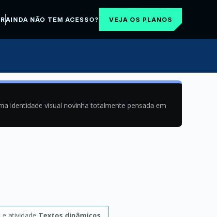
VEJA OS PLANOS
AR
AINDA NÃO TEM ACESSO?
uma identidade visual novinha totalmente pensada em
s
e atividade
Textos dinâmicos