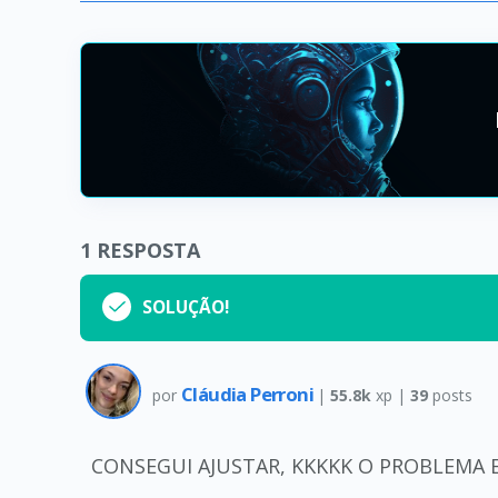
1
RESPOSTA
SOLUÇÃO!
Cláudia Perroni
por
|
55.8k
xp |
39
posts
CONSEGUI AJUSTAR, KKKKK O PROBLEMA E