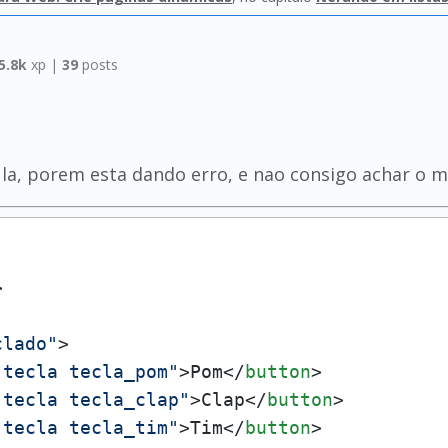
5.8k
xp |
39
posts
la, porem esta dando erro, e nao consigo achar o m
>
clado"
>
"tecla tecla_pom"
>
Pom
</
button
>
"tecla tecla_clap"
>
Clap
</
button
>
"tecla tecla_tim"
>
Tim
</
button
>