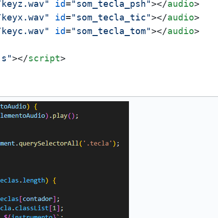
/keyz.wav"
id
=
"som_tecla_psh"
>
</
audio
>
/keyx.wav"
id
=
"som_tecla_tic"
>
</
audio
>
/keyc.wav"
id
=
"som_tecla_tom"
>
</
audio
>
js"
>
</
script
>