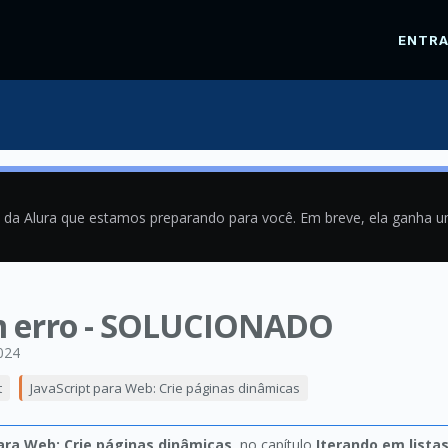
ENTR
a da Alura que estamos preparando para você. Em breve, ela ganha 
m erro - SOLUCIONADO
024
t
JavaScript para Web: Crie páginas dinâmicas
ara Web: Crie páginas dinâmicas
, no capítulo
Iterando em lista