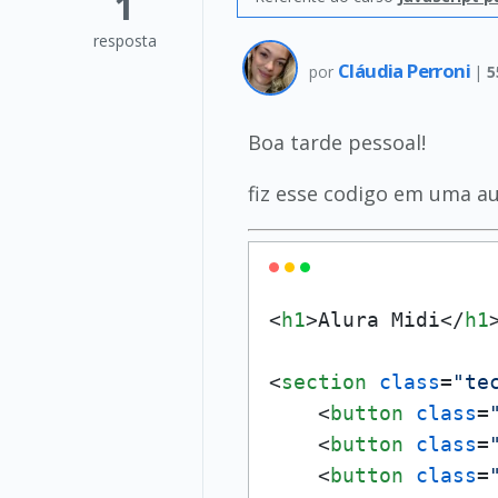
1
resposta
Cláudia Perroni
por
|
5
Boa tarde pessoal!
fiz esse codigo em uma au
<
h1
>
Alura Midi
</
h1
<
section
class
=
"te
<
button
class
=
<
button
class
=
<
button
class
=