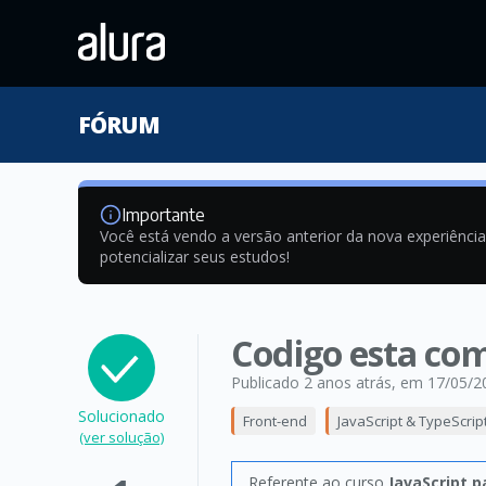
FÓRUM
Importante
Você está vendo a versão anterior da nova experiênci
potencializar seus estudos!
Codigo esta co
Publicado 2 anos atrás
, em 17/05/2
Solucionado
Front-end
JavaScript & TypeScrip
(ver solução)
Referente ao curso
JavaScript p