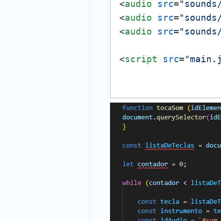
<
audio
src
=
"sounds
<
audio
src
=
"sounds
<
audio
src
=
"sounds
<
script
src
=
"main.