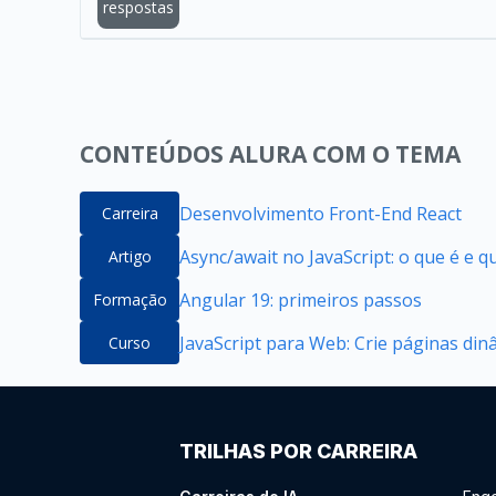
respostas
CONTEÚDOS ALURA COM O TEMA
Desenvolvimento Front-End React
Carreira
Async/await no JavaScript: o que é e 
Artigo
Angular 19: primeiros passos
Formação
JavaScript para Web: Crie páginas din
Curso
TRILHAS POR CARREIRA