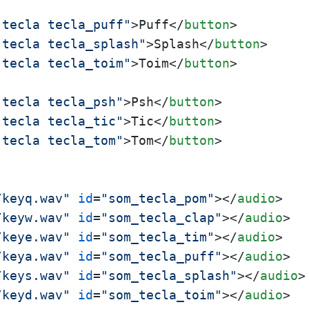
"tecla tecla_puff"
>
Puff
</
button
>
"tecla tecla_splash"
>
Splash
</
button
>
"tecla tecla_toim"
>
Toim
</
button
>
"tecla tecla_psh"
>
Psh
</
button
>
"tecla tecla_tic"
>
Tic
</
button
>
"tecla tecla_tom"
>
Tom
</
button
>
/keyq.wav"
id
=
"som_tecla_pom"
>
</
audio
>
/keyw.wav"
id
=
"som_tecla_clap"
>
</
audio
>
/keye.wav"
id
=
"som_tecla_tim"
>
</
audio
>
/keya.wav"
id
=
"som_tecla_puff"
>
</
audio
>
/keys.wav"
id
=
"som_tecla_splash"
>
</
audio
>
/keyd.wav"
id
=
"som_tecla_toim"
>
</
audio
>