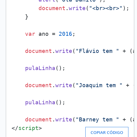
document
.
write
(
"<br><br>"
);

    }

var
 ano = 
2016
;

document
.
write
(
"Flávio tem "
 + (a
pulaLinha
();

document
.
write
(
"Joaquim tem "
 + (
pulaLinha
();

document
.
write
(
"Barney tem "
 + (a
</
script
>
COPIAR CÓDIGO