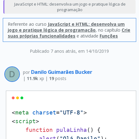
JavaScript e HTML: desenvolva um jogo e pratique lógica de
programação
Referente ao curso
JavaScript e HTML: desenvolva um
jogo e pratique lógica de programação
, no capítulo
Crie
suas próprias funcionalidades
e atividade
Funções
Publicado 7 anos atrás
, em 14/10/2019
Danilo Guimarães Bucker
por
|
11.9k
xp |
19
posts
<
meta
charset
=
"UTF-8"
>
<
script
>
function
pulaLinha
(
) {

alert
(
"Olá Danilo"
);
