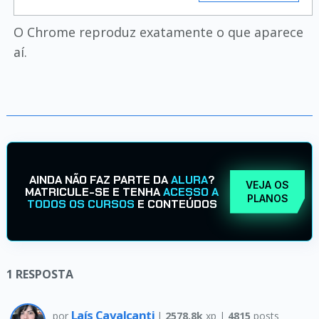
O Chrome reproduz exatamente o que aparece
aí.
AINDA NÃO FAZ PARTE DA
ALURA
?
VEJA OS
MATRICULE-SE E TENHA
ACESSO A
PLANOS
TODOS OS CURSOS
E CONTEÚDOS
1
RESPOSTA
Laís Cavalcanti
por
|
2578.8k
xp |
4815
posts