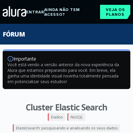
AINDA NÃO TEM
VEJA OS
ENTRAR
ACESSO?
PLANOS
FÓRUM
Importante
Você está vendo a versão anterior da nova experiência da
Alura que estamos preparando para você. Em breve, ela
ganha uma identidade visual novinha totalmente pensada
em potencializar seus estudos!
Cluster Elastic Search
Dados
NoSQL
Elasticsearch: pesquisando e analisando os seus dados