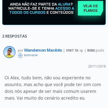
AINDA NÃO FAZ PARTE DA
ALURA
?
VEJA OS
MATRICULE-SE E TENHA
ACESSO A
PLANOS
TODOS OS CURSOS
E CONTEÚDOS
2
RESPOSTAS
Wanderson Macêdo
por
|
3967.1k
xp |
8086
posts
Instrutor
20/11/2018
Oi Alex, tudo bem, não sou experiente no
assunto, mas acho que você pode ter sim com
dois nós apesar de ser mais comum usarem
mais. Vai muito do cenário acredito eu.