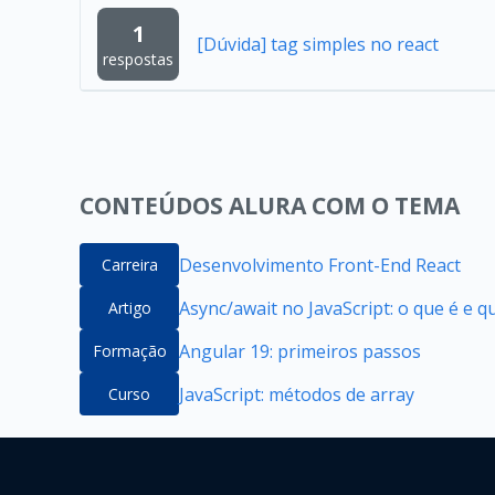
1
[Dúvida] tag simples no react
respostas
CONTEÚDOS ALURA COM O TEMA
Desenvolvimento Front-End React
Carreira
Async/await no JavaScript: o que é e 
Artigo
Angular 19: primeiros passos
Formação
JavaScript: métodos de array
Curso