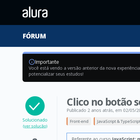
FÓRUM
Importante
Você está vendo a versão anterior da nova experiênci
potencializar seus estudos!
Clico no botão 
Publicado 2 anos atrás
, em 02/05/2
Solucionado
Front-end
JavaScript & TypeScrip
(ver solução)
Referente ao curso
JavaScript: 