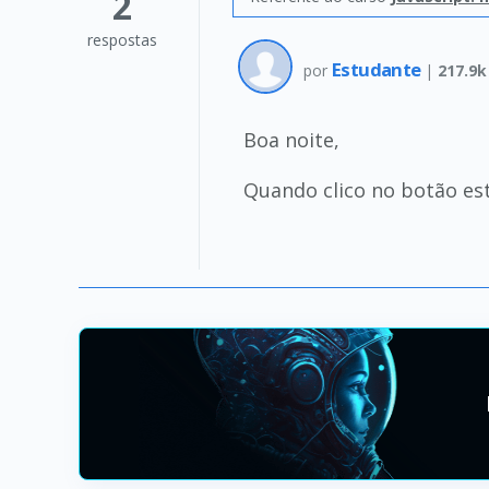
2
respostas
Estudante
por
|
217.9k
Boa noite,
Quando clico no botão es