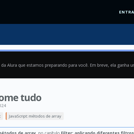
ENTR
a da Alura que estamos preparando para você. Em breve, ela ganha 
some tudo
024
t
JavaScript: métodos de array
métodos de array
, no capítulo
Filter: aplicando diferentes filtros