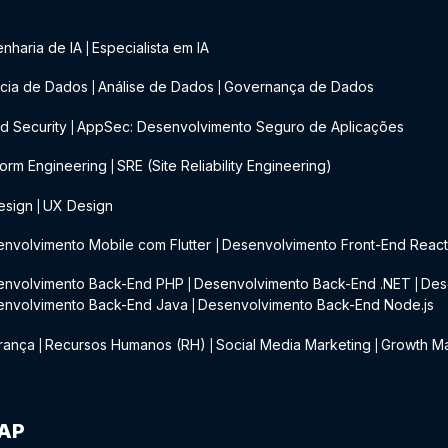
nharia de IA
Especialista em IA
|
cia de Dados
Análise de Dados
Governança de Dados
|
|
d Security
AppSec: Desenvolvimento Seguro de Aplicações
|
form Engineering
SRE (Site Reliability Engineering)
|
esign
UX Design
|
nvolvimento Mobile com Flutter
Desenvolvimento Front-End Reac
|
envolvimento Back-End PHP
Desenvolvimento Back-End .NET
Des
|
|
envolvimento Back-End Java
Desenvolvimento Back-End Node.js
|
rança
Recursos Humanos (RH)
Social Media Marketing
Growth Ma
|
|
|
IAP