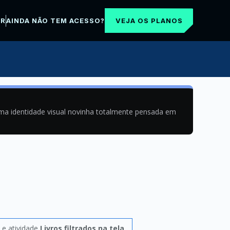
VEJA OS PLANOS
AR
AINDA NÃO TEM ACESSO?
uma identidade visual novinha totalmente pensada em
e atividade
Livros filtrados na tela