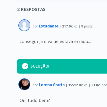
2
RESPOSTAS
Estudante
por
|
217.9k
xp |
8
posts
consegui já o value estava errado...
SOLUÇÃO!
Lorena Garcia
por
|
15512.8k
xp |
23361
pos
Oii, tudo bem?