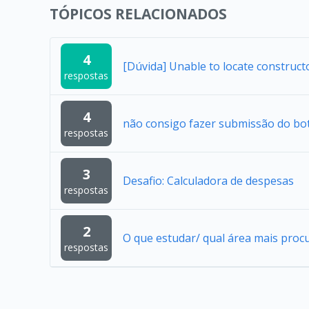
TÓPICOS RELACIONADOS
4
[Dúvida] Unable to locate construc
respostas
4
não consigo fazer submissão do bo
respostas
3
Desafio: Calculadora de despesas
respostas
2
O que estudar/ qual área mais proc
respostas