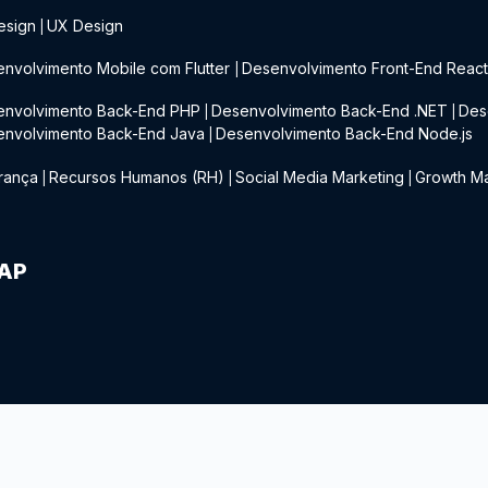
esign
UX Design
|
nvolvimento Mobile com Flutter
Desenvolvimento Front-End Reac
|
envolvimento Back-End PHP
Desenvolvimento Back-End .NET
Des
|
|
envolvimento Back-End Java
Desenvolvimento Back-End Node.js
|
rança
Recursos Humanos (RH)
Social Media Marketing
Growth Ma
|
|
|
IAP