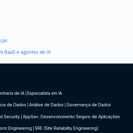
nças
 BaaS e agentes de IA
nharia de IA
Especialista em IA
|
cia de Dados
Análise de Dados
Governança de Dados
|
|
d Security
AppSec: Desenvolvimento Seguro de Aplicações
|
form Engineering
SRE (Site Reliability Engineering)
|