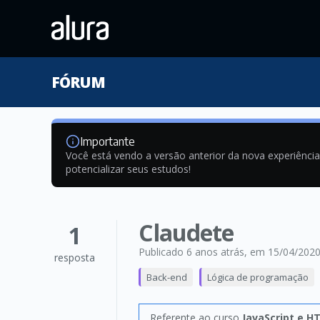
FÓRUM
Importante
Você está vendo a versão anterior da nova experiênci
potencializar seus estudos!
Claudete
1
Publicado 6 anos atrás
, em 15/04/202
resposta
Back-end
Lógica de programação
Referente ao curso
JavaScript e H