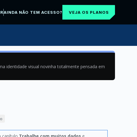
VEJA OS PLANOS
AR
AINDA NÃO TEM ACESSO?
uma identidade visual novinha totalmente pensada em
ão
o capítulo
Trabalhe com muitos dados
e