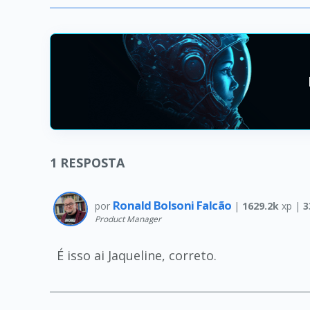
1
RESPOSTA
Ronald Bolsoni Falcão
por
|
1629.2k
xp |
3
Product Manager
É isso ai Jaqueline, correto.