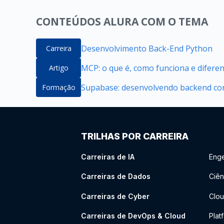
CONTEÚDOS ALURA COM O TEMA
Desenvolvimento Back-End Python
Carreira
MCP: o que é, como funciona e difere
Artigo
Supabase: desenvolvendo backend com
Formação
TRILHAS POR CARREIRA
Carreiras de IA
Enge
Carreiras de Dados
Ciên
Carreiras de Cyber
Clou
Carreiras de DevOps & Cloud
Plat