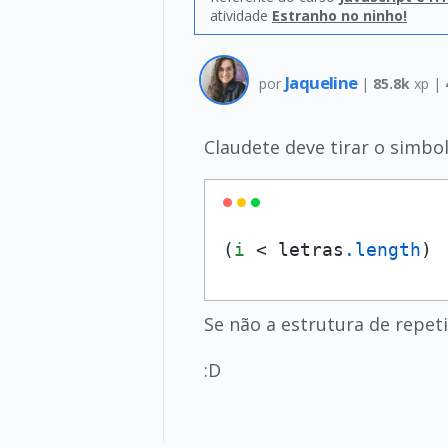
atividade
Estranho no ninho!
Jaqueline
por
|
85.8k
xp |
Claudete deve tirar o simbol
(
i
 < letras
.length
)
Se não a estrutura de repet
:D