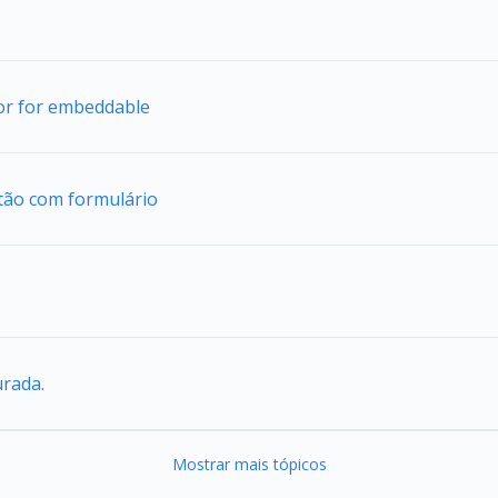
tor for embeddable
tão com formulário
urada.
Mostrar mais tópicos