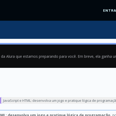
ENTR
a da Alura que estamos preparando para você. Em breve, ela ganha 
0
JavaScript e HTML: desenvolva um jogo e pratique lógica de programaç
TML: desenvolva um jogo e pratique lógica de programação
, n