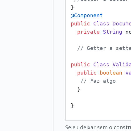
@Component
public
Class
Docum
private
String
 no
// Getter e sett
public
Class
Valid
public
boolean
v
// Faz algo
  }

}
Se eu deixar sem o constr