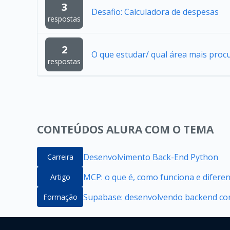
3
Desafio: Calculadora de despesas
respostas
2
O que estudar/ qual área mais proc
respostas
CONTEÚDOS ALURA COM O TEMA
Desenvolvimento Back-End Python
Carreira
MCP: o que é, como funciona e difere
Artigo
Supabase: desenvolvendo backend com
Formação