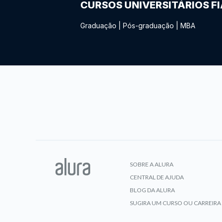
CURSOS UNIVERSITÁRIOS F
Graduação
|
Pós-graduação
|
MBA
SOBRE A ALURA
CENTRAL DE AJUDA
BLOG DA ALURA
SUGIRA UM CURSO OU CARREIRA