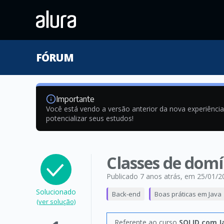
FÓRUM
Importante
Você está vendo a versão anterior da nova experiênci
potencializar seus estudos!
Classes de dom
Publicado 7 anos atrás
, em 25/01/2
Solucionado
Back-end
Boas práticas em Java
(ver solução)
Referente ao curso
SOLID com J