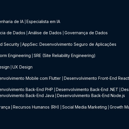
nharia de IA
Especialista em IA
|
cia de Dados
Análise de Dados
Governança de Dados
|
|
d Security
AppSec: Desenvolvimento Seguro de Aplicações
|
form Engineering
SRE (Site Reliability Engineering)
|
esign
UX Design
|
nvolvimento Mobile com Flutter
Desenvolvimento Front-End Reac
|
envolvimento Back-End PHP
Desenvolvimento Back-End .NET
Des
|
|
envolvimento Back-End Java
Desenvolvimento Back-End Node.js
|
rança
Recursos Humanos (RH)
Social Media Marketing
Growth Ma
|
|
|