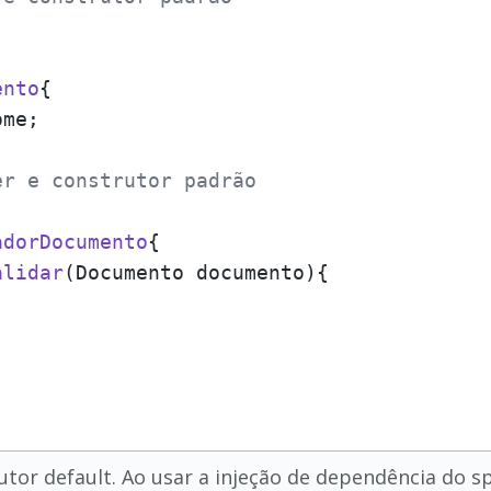
ento
{

me;

er e construtor padrão
adorDocumento
{

alidar
(
Documento documento
){

utor default. Ao usar a injeção de dependência do sp