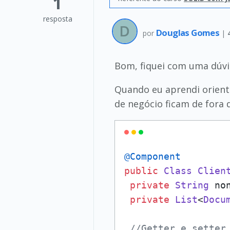
1
resposta
Douglas Gomes
por
|
Bom, fiquei com uma dúvid
Quando eu aprendi orient
de negócio ficam de fora 
@Component
public
Class
Clien
private
String
 non
private
List
<
Docu
//Getter e setter