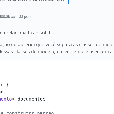
488.2k
xp |
22
posts
a relacionada ao solid.
ação eu aprendi que você separa as classes de mod
dessas classes de modelo, daí eu sempre usei com a 
te
 {

e;

mento
> documentos;

 e construtor padrão