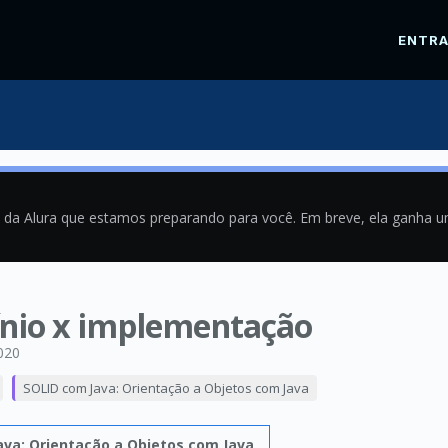
ENTR
a da Alura que estamos preparando para você. Em breve, ela ganha 
ínio x implementação
020
SOLID com Java: Orientação a Objetos com Java
ava: Orientação a Objetos com Java