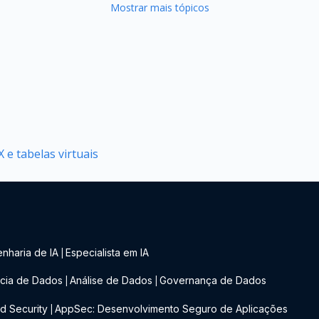
Mostrar mais tópicos
 e tabelas virtuais
nharia de IA
Especialista em IA
|
cia de Dados
Análise de Dados
Governança de Dados
|
|
d Security
AppSec: Desenvolvimento Seguro de Aplicações
|