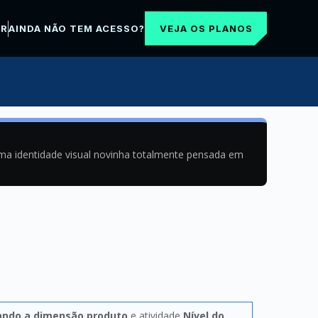
VEJA OS PLANOS
AR
AINDA NÃO TEM ACESSO?
uma identidade visual novinha totalmente pensada em
ando a dimensão produto
e atividade
Nível do