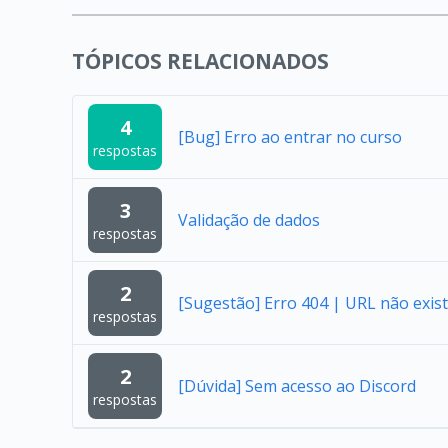
TÓPICOS RELACIONADOS
4
[Bug] Erro ao entrar no curso
respostas
3
Validação de dados
respostas
2
[Sugestão] Erro 404 | URL não exist
respostas
2
[Dúvida] Sem acesso ao Discord
respostas