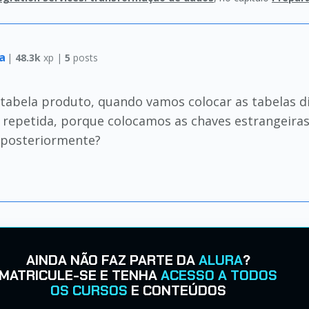
ma
|
48.3k
xp |
5
posts
a tabela produto, quando vamos colocar as tabelas 
 repetida, porque colocamos as chaves estrangeira
e posteriormente?
AINDA NÃO FAZ PARTE DA
ALURA
?
MATRICULE-SE E TENHA
ACESSO A TODOS
OS CURSOS
E CONTEÚDOS