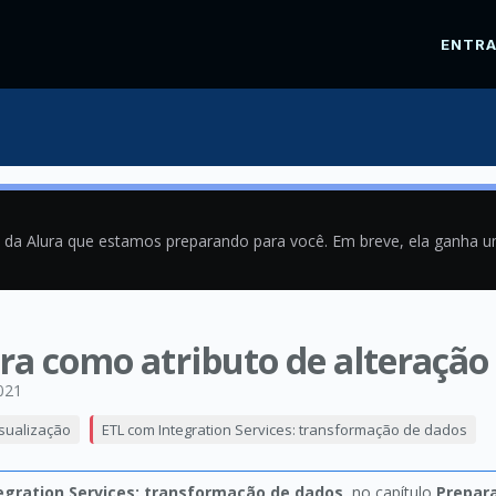
ENTR
a da Alura que estamos preparando para você. Em breve, ela ganha 
ra como atributo de alteração
021
isualização
ETL com Integration Services: transformação de dados
egration Services: transformação de dados
, no capítulo
Prepar