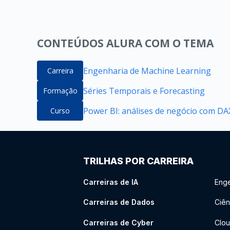
CONTEÚDOS ALURA COM O TEMA
Engenharia de Machine Learning
Carreira
Séries Temporais e Forecasting
Formação
Power BI: análises de negócio com DAX
Curso
TRILHAS POR CARREIRA
Carreiras de IA
Enge
Carreiras de Dados
Ciên
Carreiras de Cyber
Clou