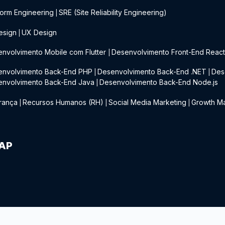
form Engineering
SRE (Site Reliability Engineering)
|
esign
UX Design
|
nvolvimento Mobile com Flutter
Desenvolvimento Front-End Reac
|
envolvimento Back-End PHP
Desenvolvimento Back-End .NET
Des
|
|
envolvimento Back-End Java
Desenvolvimento Back-End Node.js
|
rança
Recursos Humanos (RH)
Social Media Marketing
Growth Ma
|
|
|
IAP