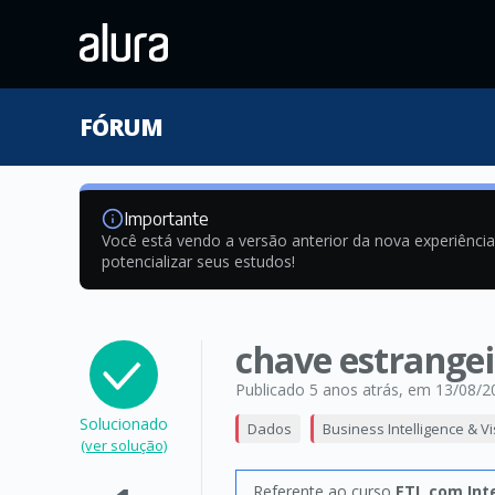
FÓRUM
Importante
Você está vendo a versão anterior da nova experiênci
potencializar seus estudos!
chave estrangei
Publicado 5 anos atrás
, em 13/08/2
Solucionado
Dados
Business Intelligence & V
(ver solução)
Referente ao curso
ETL com Int