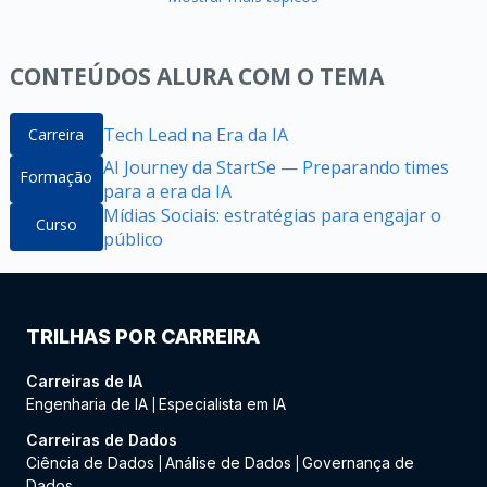
CONTEÚDOS ALURA COM O TEMA
Tech Lead na Era da IA
Carreira
AI Journey da StartSe — Preparando times
Formação
para a era da IA
Mídias Sociais: estratégias para engajar o
Curso
público
TRILHAS POR CARREIRA
Carreiras de IA
Engenharia de IA
Especialista em IA
|
Carreiras de Dados
Ciência de Dados
Análise de Dados
Governança de
|
|
Dados