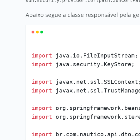
sun.security.provider.certpath.SunCertPa
Abaixo segue a classe responsável pela ge
import
import
 java.security.KeyStore;

import
import
 javax.net.ssl.TrustManage
import
import
 org.springframework.stere
import