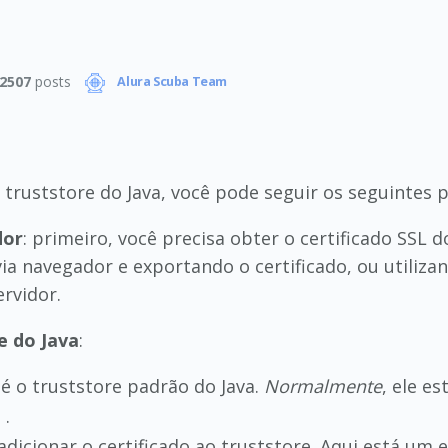
2507
posts
Alura Scuba Team
o truststore do Java, você pode seguir os seguintes 
dor
: primeiro, você precisa obter o certificado SSL d
 via navegador e exportando o certificado, ou util
ervidor.
e do Java
:
é o truststore padrão do Java.
Normalmente
, ele e
.
s
dicionar o certificado ao truststore. Aqui está um