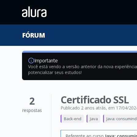
FÓRUM
Importante
Você está vendo a versão anterior da nova experiênci
potencializar seus estudos!
Certificado SSL
2
Publicado 2 anos atrás
, em 17/04/202
respostas
Back-end
Java
Java: consumind
Referente ao curso
Java: consumin