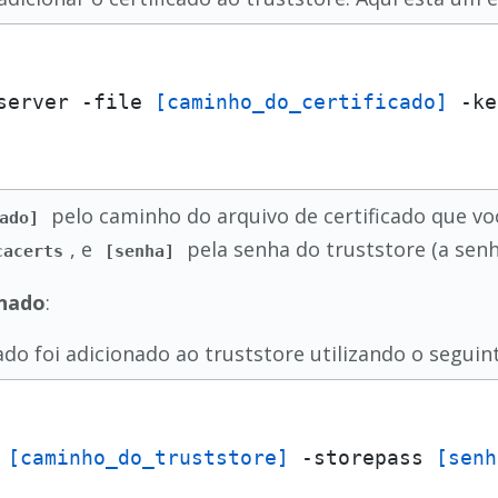
server -file 
[caminho_do_certificado]
 -ke
pelo caminho do arquivo de certificado que v
ado]
, e
pela senha do truststore (a se
cacerts
[senha]
onado
:
cado foi adicionado ao truststore utilizando o segui
 
[caminho_do_truststore]
 -storepass 
[senh