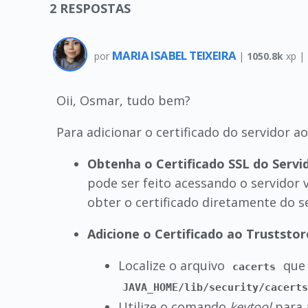
2
RESPOSTAS
MARIA ISABEL TEIXEIRA
por
|
1050.8k
xp |
Oii, Osmar, tudo bem?
Para adicionar o certificado do servidor a
Obtenha o Certificado SSL do Servi
pode ser feito acessando o servidor
obter o certificado diretamente do s
Adicione o Certificado ao Truststor
Localize o arquivo
que 
cacerts
JAVA_HOME/lib/security/cacert
Utilize o comando
keytool
para a