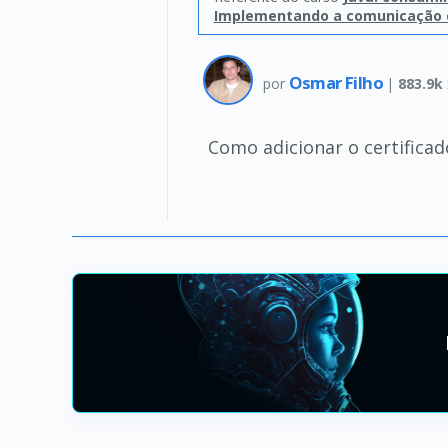
Implementando a comunicação 
Osmar Filho
por
|
883.9k
Como adicionar o certificad