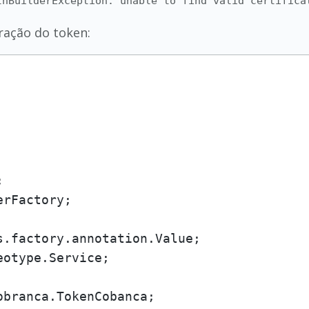
thBuilderException: unable to find valid certifica
ração do token:
rFactory;

otype.Service;
