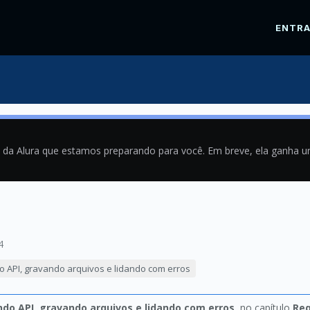
ENTR
a da Alura que estamos preparando para você. Em breve, ela ganha 
4
o API, gravando arquivos e lidando com erros
do API, gravando arquivos e lidando com erros
, no capítulo
Req