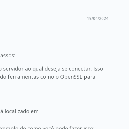
19/04/2024
passos:
o servidor ao qual deseja se conectar. Isso
izando ferramentas como o OpenSSL para
stá localizado em
 exemplo de como você pode fazer isso: