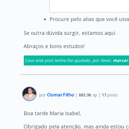
Procure pelo alias que você usou
Se outra dúvida surgir, estamos aqui.
Abraços e bons estudos!
Caso este post tenha lhe ajudado, por favor,
marcar
Osmar Filho
por
|
883.9k
xp |
17
posts
Boa tarde Maria Isabel,
Obrigado pela atenção, mas ainda estou c