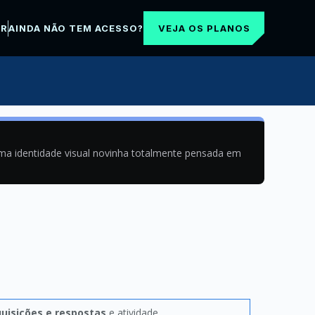
VEJA OS PLANOS
AR
AINDA NÃO TEM ACESSO?
uma identidade visual novinha totalmente pensada em
uisições e respostas
e atividade