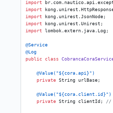
import
import
import
import
import
 lombok.extern.java.Log;

@Service
@Log
public
class
CobrancaCoraServic
@Value("${cora.api}")
private
 String urlBase; 

@Value("${cora.client.id}")
private
 String clientId; 
//