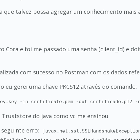
a que talvez possa agregar um conhecimento mais 
 Cora e foi me passado uma senha (client_id) e doi
realizada com sucesso no Postman com os dados refe
ro eu gerei uma chave PKCS12 através do comando:
key.key -in certificate.pem -out certificado.p12 -
ao Truststore do java como vc me ensinou
seguinte erro:
javax.net.ssl.SSLHandshakeExceptio