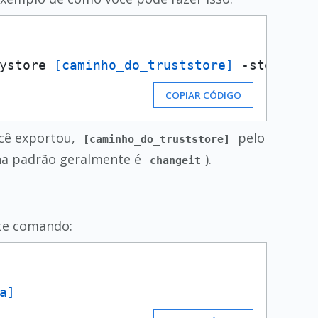
ystore 
[caminho_do_truststore]
 -storepas
COPIAR CÓDIGO
ocê exportou,
pelo
[caminho_do_truststore]
nha padrão geralmente é
).
changeit
nte comando:
a]