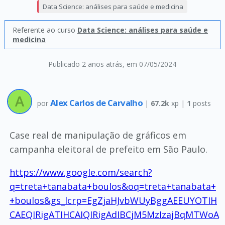
Data Science: análises para saúde e medicina
Referente ao curso
Data Science: análises para saúde e
medicina
Publicado 2 anos atrás
, em 07/05/2024
Alex Carlos de Carvalho
por
|
67.2k
xp |
1
posts
Case real de manipulação de gráficos em
campanha eleitoral de prefeito em São Paulo.
https://www.google.com/search?
q=treta+tanabata+boulos&oq=treta+tanabata+
+boulos&gs_lcrp=EgZjaHJvbWUyBggAEEUYOTIH
CAEQIRigATIHCAIQIRigAdIBCjM5MzIzajBqMTWoA