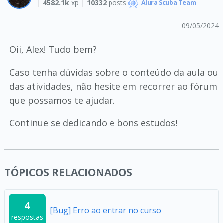
|
4582.1k
xp |
10332
posts
Alura Scuba Team
09/05/2024
Oii, Alex! Tudo bem?
Caso tenha dúvidas sobre o conteúdo da aula ou
das atividades, não hesite em recorrer ao fórum
que possamos te ajudar.
Continue se dedicando e bons estudos!
TÓPICOS RELACIONADOS
4
[Bug] Erro ao entrar no curso
respostas