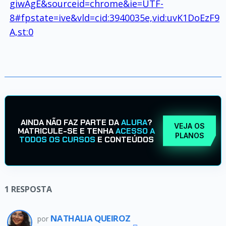
giwAgE&sourceid=chrome&ie=UTF-
8#fpstate=ive&vld=cid:3940035e,vid:uvK1DoEzF9
A,st:0
AINDA NÃO FAZ PARTE DA
ALURA
?
VEJA OS
MATRICULE-SE E TENHA
ACESSO A
PLANOS
TODOS OS CURSOS
E CONTEÚDOS
1
RESPOSTA
NATHALIA QUEIROZ
por