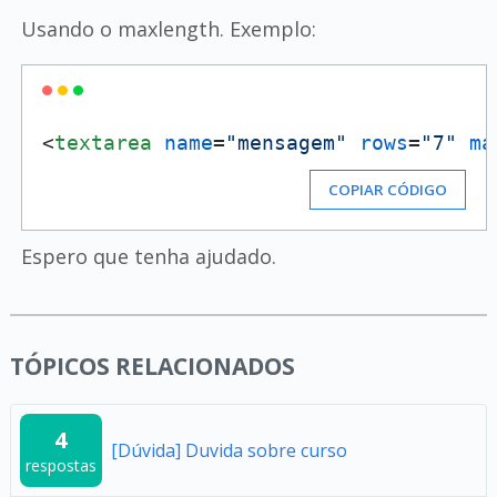
Usando o maxlength. Exemplo:
<
textarea
name
=
"mensagem"
rows
=
"7"
ma
COPIAR CÓDIGO
Espero que tenha ajudado.
TÓPICOS RELACIONADOS
4
[Dúvida] Duvida sobre curso
respostas