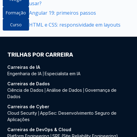
usar?
Angular 19: primeiros passos
Formação
HTML e CSS: responsividade em layouts
Curso
TRILHAS POR CARREIRA
Carreiras de IA
Engenharia de IA
Especialista em IA
|
Carreiras de Dados
Ciência de Dados
Análise de Dados
Governança de
|
|
Dados
Carreiras de Cyber
Cloud Security
AppSec: Desenvolvimento Seguro de
|
Aplicações
Carreiras de DevOps & Cloud
Platform Engineering
SRE (Site Reliability Engineering)
|