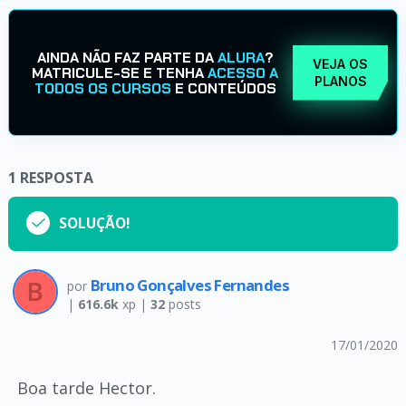
AINDA NÃO FAZ PARTE DA
ALURA
?
VEJA OS
MATRICULE-SE E TENHA
ACESSO A
PLANOS
TODOS OS CURSOS
E CONTEÚDOS
1
RESPOSTA
SOLUÇÃO!
Bruno Gonçalves Fernandes
por
|
616.6k
xp |
32
posts
17/01/2020
Boa tarde Hector.