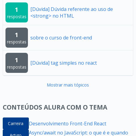
1
[Dúvida] Dúvida referente ao uso de
<strong> no HTML
respostas
1
sobre o curso de front-end
respostas
1
[Dúvida] tag simples no react
respostas
Mostrar mais tópicos
CONTEÚDOS ALURA COM O TEMA
Desenvolvimento Front-End React
Carreira
Async/await no JavaScript: o que é e quando
Artigo