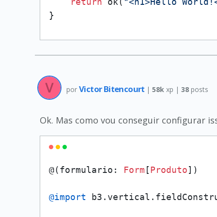
return
 ok(
"<h1>Hello World!
}
Victor Bitencourt
por
|
58k
xp |
38
posts
Ok. Mas como vou conseguir configurar iss
@(formulario: 
Form
[
Produto
])

@import
 b3.vertical.fieldConstru