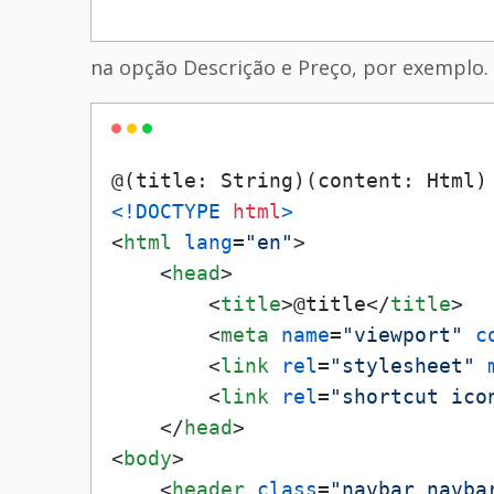
na opção Descrição e Preço, por exemplo
<!DOCTYPE 
html
>
<
html
lang
=
"en"
>
<
head
>
<
title
>
@title
</
title
>
<
meta
name
=
"viewport"
c
<
link
rel
=
"stylesheet"
<
link
rel
=
"shortcut ico
</
head
>
<
body
>
<
header
class
=
"navbar navba