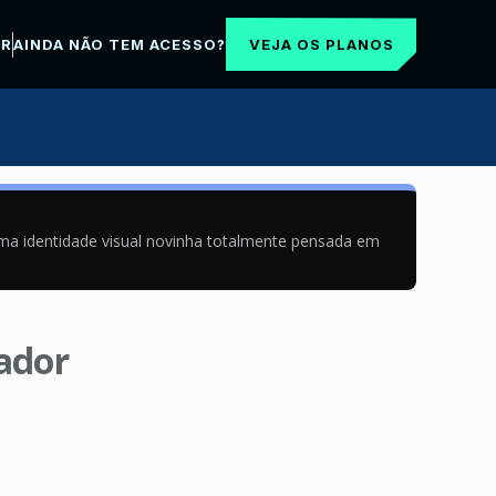
VEJA OS PLANOS
AR
AINDA NÃO TEM ACESSO?
uma identidade visual novinha totalmente pensada em
gador