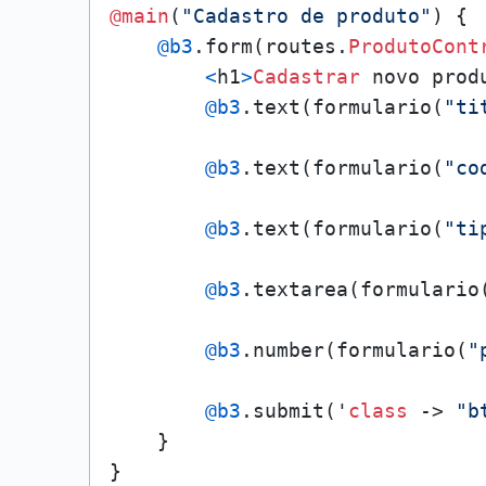
@main
(
"Cadastro de produto"
) {

@b3
.form(routes.
ProdutoCont
<
h1
>
Cadastrar
 novo prod
@b3
.text(formulario(
"ti
@b3
.text(formulario(
"co
@b3
.text(formulario(
"ti
@b3
.textarea(formulario
@b3
.number(formulario(
"
@b3
.submit('
class
 -> 
"b
    }

}