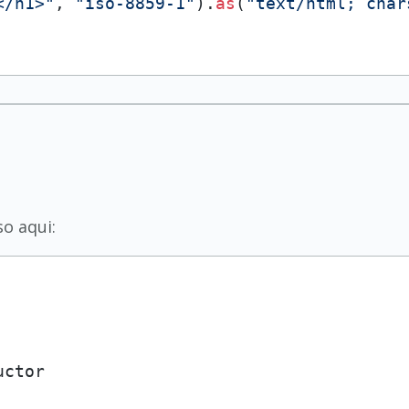
</h1>"
, 
"iso-8859-1"
).
as
(
"text/html; char
o aqui:
ctor
