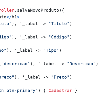
roller
.salvaNovoProduto){

uto
</
h1
>
tulo"
), '_label -> 
"Título"
)

digo"
), '_label -> 
"Código"
)

po"
), '_label -> 
"Tipo"
)

(
"descricao"
), '_label -> 
"Descrição"
)

preco"
), '_label -> 
"Preço"
)

tn btn-primary"
) { 
Cadastrar
 }
