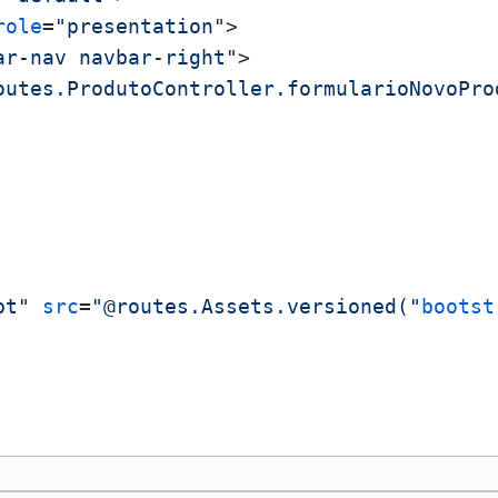
role
=
"presentation"
>
ar-nav navbar-right"
>
outes.ProdutoController.formularioNovoPro
pt"
src
=
"@routes.Assets.versioned("
bootst