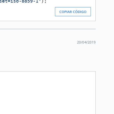
set=iso-8859-1"
);

COPIAR CÓDIGO
20/04/2019