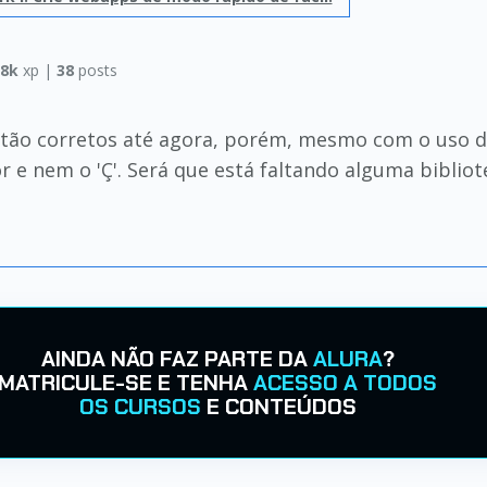
58k
xp |
38
posts
tão corretos até agora, porém, mesmo com o uso d
or e nem o 'Ç'. Será que está faltando alguma bibli
AINDA NÃO FAZ PARTE DA
ALURA
?
MATRICULE-SE E TENHA
ACESSO A TODOS
OS CURSOS
E CONTEÚDOS