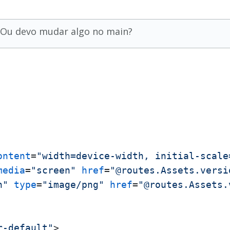
. Ou devo mudar algo no main?
ontent
=
"width=device-width, initial-scale
media
=
"screen"
href
=
"@routes.Assets.versi
n"
type
=
"image/png"
href
=
"@routes.Assets.
r-default"
>