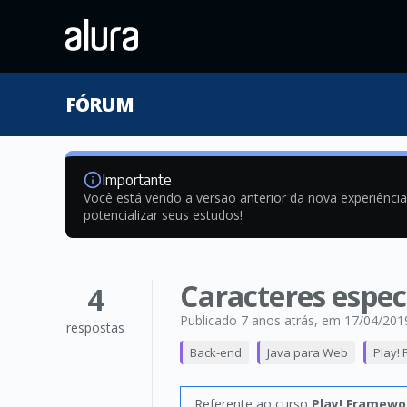
FÓRUM
Importante
Você está vendo a versão anterior da nova experiênci
potencializar seus estudos!
Caracteres espec
4
Publicado 7 anos atrás
, em 17/04/201
respostas
Back-end
Java para Web
Play! 
Referente ao curso
Play! Framewor