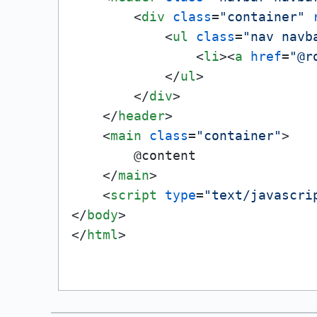
<
div
class
=
"container"
<
ul
class
=
"nav navb
<
li
>
<
a
href
=
"@r
</
ul
>
</
div
>
</
header
>
<
main
class
=
"container"
>
        @content

</
main
>
<
script
type
=
"text/javascri
</
body
>
</
html
>