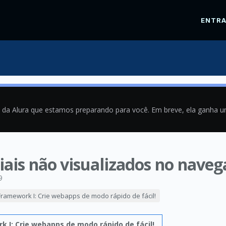
ENTR
a da Alura que estamos preparando para você. Em breve, ela ganha 
iais não visualizados no nave
9
Framework I: Crie webapps de modo rápido de fácil!
k I: Crie webapps de modo rápido de fácil!