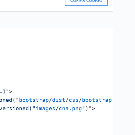
COPIAR CÓDIGO
=1"
>
oned("
bootstrap
/
dist
/
css
/
bootstrap.min.cs
versioned("
images
/
cna.png
")">