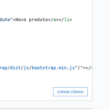
duto"
>
Novo produto
</
a
>
</
li
>
rap
/
dist
/
js
/
bootstrap.min.js
")">
</
script
>
COPIAR CÓDIGO