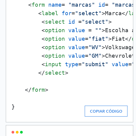
<
form
name
= 
"marcas"
id
= 
"marcas
<
label
for
=
"select"
>
Marca
</
la
<
select
id
 =
"select"
>
<
option
value
 = 
""
>
Escolha a
<
option
value
=
"fiat"
>
Fiat
</
o
<
option
value
=
"WV"
>
Volkswage
<
option
value
=
"GM"
>
Chevrolet
<
input
type
=
"submit"
value
=
"
</
select
>
</
form
>
}
COPIAR CÓDIGO