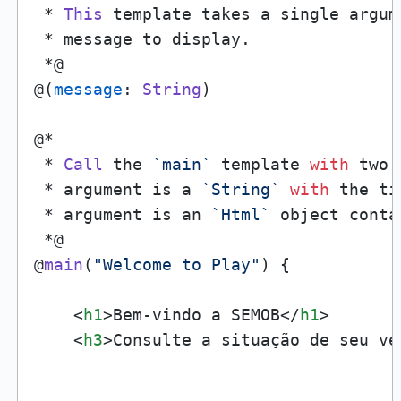
 * 
This
 template takes a single argum
 * message to display.

 *@

@(
message
: 
String
)

@*

 * 
Call
 the 
`main`
 template 
with
 two 
 * argument is a 
`String`
with
 the ti
 * argument is an 
`Html`
 object conta
 *@

@
main
(
"Welcome to Play"
) {

<
h1
>
Bem-vindo a SEMOB
</
h1
>
<
h3
>
Consulte a situação de seu ve