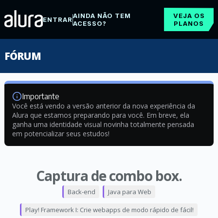
AINDA NÃO TEM
VEJA OS
ENTRAR
ACESSO?
PLANOS
FÓRUM
Importante
Você está vendo a versão anterior da nova experiência da
Alura que estamos preparando para você. Em breve, ela
ganha uma identidade visual novinha totalmente pensada
em potencializar seus estudos!
Captura de combo box.
Back-end
Java para Web
Play! Framework I: Crie webapps de modo rápido de fácil!