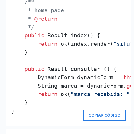
/**

     * home page

     * 
@return
     */
public
 Result index() {

return
 ok(index.render(
"sifu"
    }

public
 Result consultar () {

        DynamicForm dynamicForm = 
thi
        String marca = dynamicForm.
ge
return
 ok(
"marca recebida: "
 
    }

}
COPIAR CÓDIGO