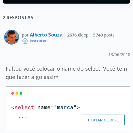
2
RESPOSTAS
Alberto Souza
por
|
2676.6k
xp |
5740
posts
Instrutor
13/06/2018
Faltou você colocar o name do select. Você tem
que fazer algo assim:
<
select
 name=
"marca"
>

  ...
COPIAR CÓDIGO