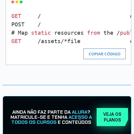
GET
     /                           c
POST    /                            
# Map 
static
 resources 
from
 the /
publ
GET
     /assets/*file               c
COPIAR CÓDIGO
AINDA NÃO FAZ PARTE DA
ALURA
?
VEJA OS
MATRICULE-SE E TENHA
ACESSO A
PLANOS
TODOS OS CURSOS
E CONTEÚDOS