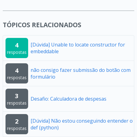
TÓPICOS RELACIONADOS
4
[Dúvida] Unable to locate constructor for
embeddable
respostas
4
não consigo fazer submissão do botão com
formulário
respostas
3
Desafio: Calculadora de despesas
respostas
2
[Dúvida] Não estou conseguindo entender o
def (python)
respostas