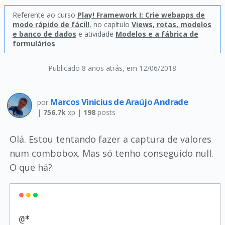
Referente ao curso
Play! Framework I: Crie webapps de
modo rápido de fácil!
, no capítulo
Views, rotas, modelos
e banco de dados
e atividade
Modelos e a fábrica de
formulários
Publicado 8 anos atrás
, em 12/06/2018
Marcos Vinicius de Araújo Andrade
por
|
756.7k
xp |
198
posts
Olá. Estou tentando fazer a captura de valores
num combobox. Mas só tenho conseguido null.
O que há?
@*
