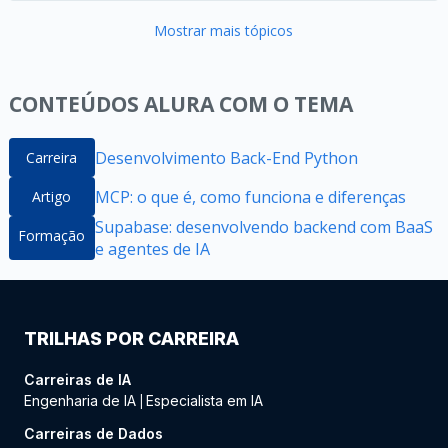
Mostrar mais tópicos
CONTEÚDOS ALURA COM O TEMA
Desenvolvimento Back-End Python
Carreira
MCP: o que é, como funciona e diferenças
Artigo
Supabase: desenvolvendo backend com BaaS
Formação
e agentes de IA
TRILHAS POR CARREIRA
Carreiras de IA
Engenharia de IA
Especialista em IA
|
Carreiras de Dados