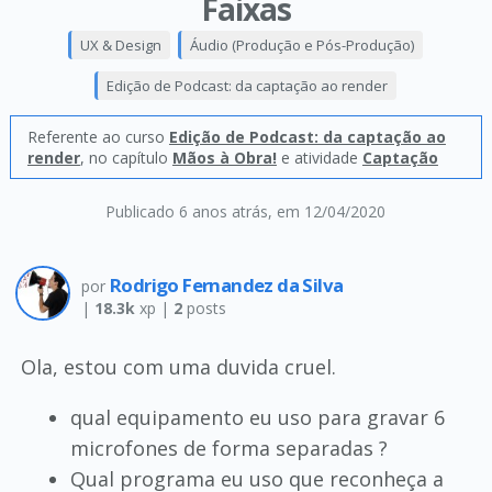
Faixas
UX & Design
Áudio (Produção e Pós-Produção)
Edição de Podcast: da captação ao render
Referente ao curso
Edição de Podcast: da captação ao
render
, no capítulo
Mãos à Obra!
e atividade
Captação
Publicado 6 anos atrás
, em 12/04/2020
Rodrigo Fernandez da Silva
por
|
18.3k
xp |
2
posts
Ola, estou com uma duvida cruel.
qual equipamento eu uso para gravar 6
microfones de forma separadas ?
Qual programa eu uso que reconheça a