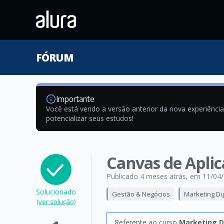
FÓRUM
Importante
Você está vendo a versão anterior da nova experiênci
potencializar seus estudos!
Canvas de Aplic
Publicado 4 meses atrás
, em 11/04
Solucionado
Gestão & Negócios
Marketing Dig
(ver solução)
Referente ao curso
Marketing Di