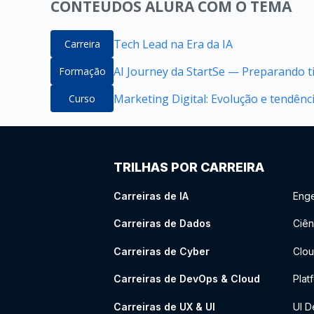
CONTEÚDOS ALURA COM O TEMA
Tech Lead na Era da IA
Carreira
AI Journey da StartSe — Preparando ti
Formação
Marketing Digital: Evolução e tendênci
Curso
TRILHAS POR CARREIRA
Carreiras de IA
Enge
Carreiras de Dados
Ciên
Carreiras de Cyber
Clou
Carreiras de DevOps & Cloud
Plat
Carreiras de UX & UI
UI D