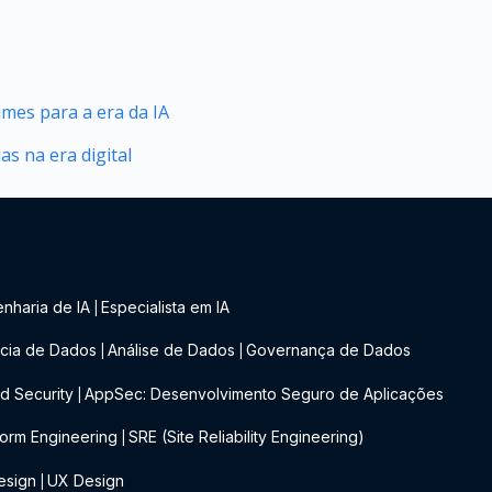
mes para a era da IA
as na era digital
nharia de IA
Especialista em IA
|
cia de Dados
Análise de Dados
Governança de Dados
|
|
d Security
AppSec: Desenvolvimento Seguro de Aplicações
|
form Engineering
SRE (Site Reliability Engineering)
|
esign
UX Design
|