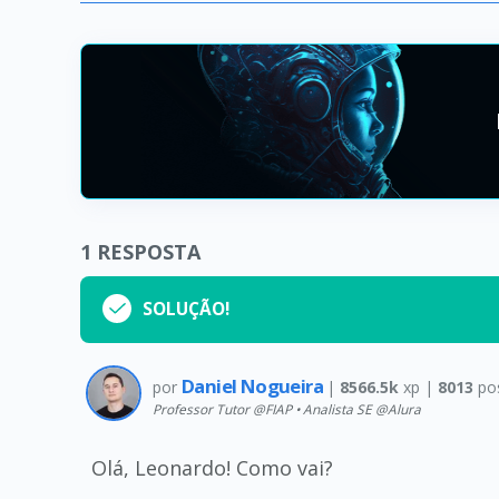
1
RESPOSTA
SOLUÇÃO!
Daniel Nogueira
por
|
8566.5k
xp |
8013
po
Professor Tutor @FIAP • Analista SE @Alura
Olá, Leonardo! Como vai?