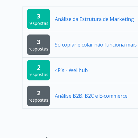
3
Análise da Estrutura de Marketing
respostas
3
Só copiar e colar não funciona mais
respostas
2
4P's - Wellhub
respostas
2
Análise B2B, B2C e E-commerce
respostas