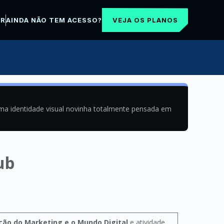
VEJA OS PLANOS
AR
AINDA NÃO TEM ACESSO?
uma identidade visual novinha totalmente pensada em
ub
ção do Marketing e o Mundo Digital
e atividade