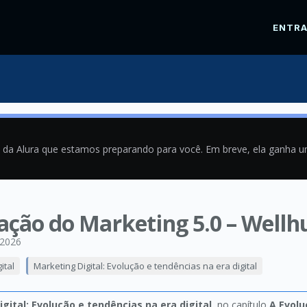
ENTR
a da Alura que estamos preparando para você. Em breve, ela ganha 
ação do Marketing 5.0 – Wellh
/2026
ital
Marketing Digital: Evolução e tendências na era digital
gital: Evolução e tendências na era digital
, no capítulo
A Evolu