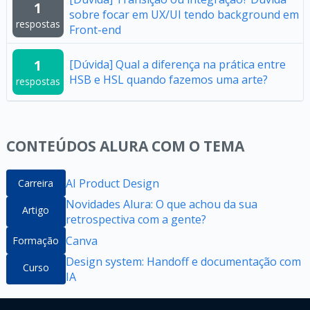
1
sobre focar em UX/UI tendo background em
respostas
Front-end
1
[Dúvida] Qual a diferença na prática entre
HSB e HSL quando fazemos uma arte?
respostas
CONTEÚDOS ALURA COM O TEMA
AI Product Design
Carreira
Novidades Alura: O que achou da sua
Artigo
retrospectiva com a gente?
Canva
Formação
Design system: Handoff e documentação com
Curso
IA