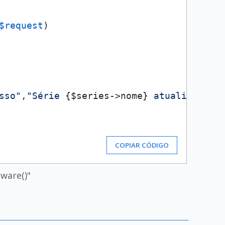
$request
)

sso"
,
"Série 
{$series->nome}
 atualizada c
COPIAR CÓDIGO
ware()"