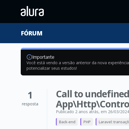
FÓRUM
Importante
Você está vendo a versão anterior da nova experiênci
potencializar seus estudos!
Call to undefine
1
App\Http\Control
resposta
Publicado 2 anos atrás
, em 26/03/202
Back-end
PHP
Laravel: transaçõ