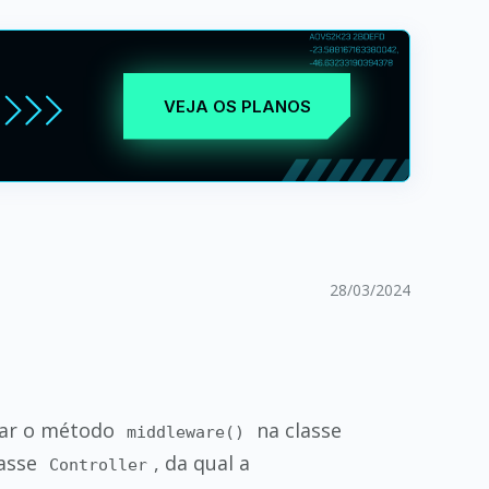
VEJA OS PLANOS
28/03/2024
rar o método
na classe
middleware()
lasse
, da qual a
Controller