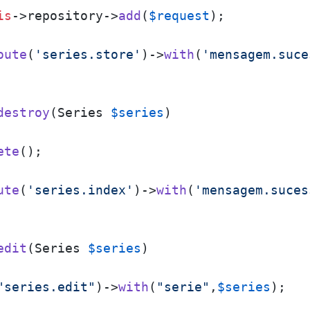
is
->repository->
add
(
$request
);

oute
(
'series.store'
)->
with
(
'mensagem.suce
destroy
(
Series 
$series
)

ete
();

ute
(
'series.index'
)->
with
(
'mensagem.suces
edit
(
Series 
$series
)

"series.edit"
)->
with
(
"serie"
,
$series
);
