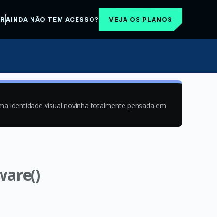
VEJA OS PLANOS
AR
AINDA NÃO TEM ACESSO?
uma identidade visual novinha totalmente pensada em
ware()