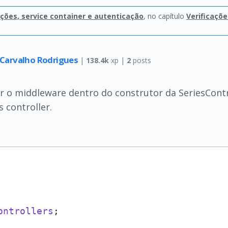
ações, service container e autenticação
, no capítulo
Verificaçõe
 Carvalho Rodrigues
|
138.4k
xp |
2
posts
r o middleware dentro do construtor da SeriesCont
 controller.
ontrollers
;
