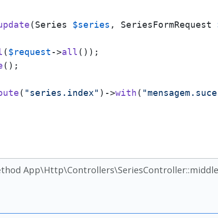
update
(
Series 
$series
, SeriesFormRequest 
l
(
$request
->
all
());

e
();

oute
(
"series.index"
)->
with
(
"mensagem.suce
ethod App\Http\Controllers\SeriesController::middle