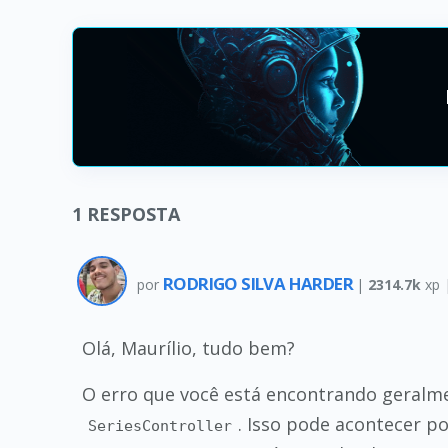
1
RESPOSTA
RODRIGO SILVA HARDER
por
|
2314.7k
xp 
Olá, Maurílio, tudo bem?
O erro que você está encontrando geralm
. Isso pode acontecer p
SeriesController