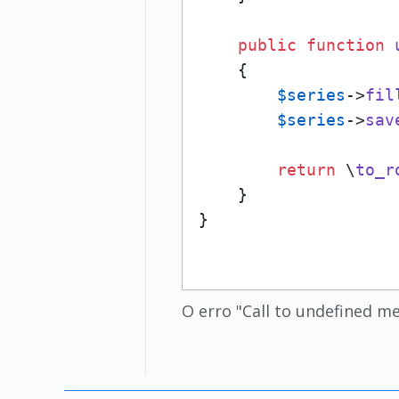
public
function
{

$series
->
fil
$series
->
sav
return
 \
to_r
    }

O erro "Call to undefined m