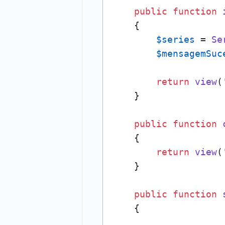
public
function
{   

$series
 = 
Se
$mensagemSuc
return
view
(
    }

public
function
{

return
view
(
    }

public
function
{   
