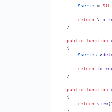
$serie
 = 
$th
return
 \
to_r
    }

public
function
{

$series
->
del
return
to_ro
    }

public
function
{

return
view
(
    }
