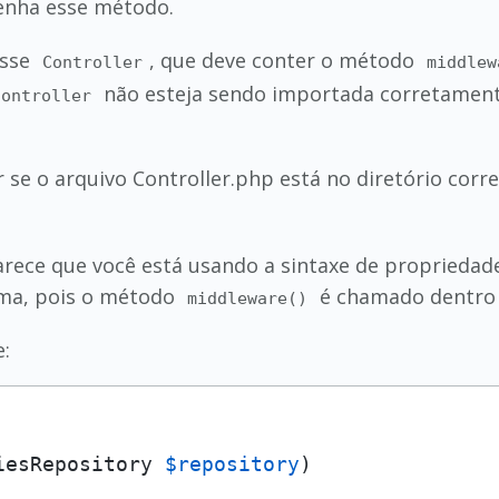
enha esse método.
asse
, que deve conter o método
Controller
middlew
não esteja sendo importada corretament
Controller
r se o arquivo Controller.php está no diretório corr
arece que você está usando a sintaxe de proprieda
ema, pois o método
é chamado dentro 
middleware()
e:
iesRepository 
$repository