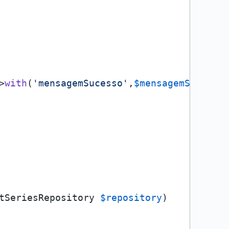
>
with
(
'mensagemSucesso'
,
$mensagemSucesso
)
tSeriesRepository 
$repository
)
