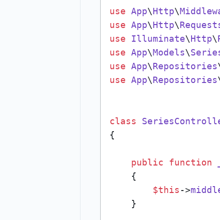
use
App
\
Http
\
Middlew
use
App
\
Http
\
Request
use
Illuminate
\
Http
\
use
App
\
Models
\
Serie
use
App
\
Repositories
use
App
\
Repositories
class
SeriesControll
{

public
function
{

$this
->
middl
    }
