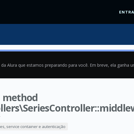
ENTR
a da Alura que estamos preparando para você. Em breve, ela ganha 
d method
lers\SeriesController::middle
4
es, service container e autenticação