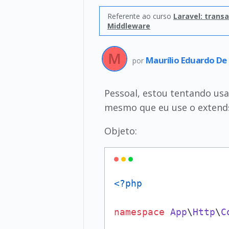
Referente ao curso
Laravel: trans
Middleware
Maurílio Eduardo De
por
Pessoal, estou tentando usa
mesmo que eu use o extends
Objeto:
<?php
namespace
App
\
Http
\
C