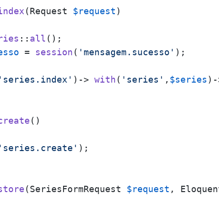
index
(
Request 
$request
)

ries
::
all
();

esso
 = 
session
(
'mensagem.sucesso'
);

'series.index'
)-> 
with
(
'series'
,
$series
)-
create
(
)

'series.create'
);

store
(
SeriesFormRequest 
$request
, Eloquen