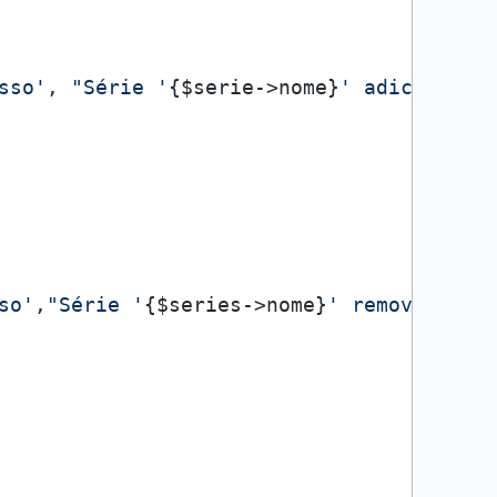
sso'
, 
"Série '
{$serie->nome}
' adicionada
so'
,
"Série '
{$series->nome}
' removida co