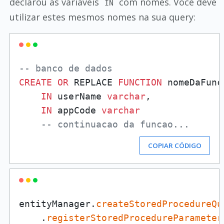
declarou as variáveis
com nomes. Você deve
IN
utilizar estes mesmos nomes na sua query:
-- banco de dados
CREATE
OR
 REPLACE 
FUNCTION
 nomeDaFunca
IN
 userName 
varchar
,

IN
 appCode 
varchar
-- continuacao da funcao...
COPIAR CÓDIGO
entityManager.
createStoredProcedureQu
    .
registerStoredProcedureParameter