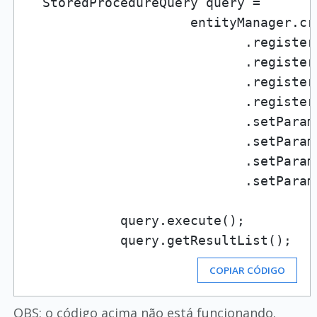
  StoredProcedureQuery query =

                     entityManager.cr
                            .register
                            .register
                            .register
                            .register
                            .setParam
                            .setParam
                            .setParam
                            .setParam
            query.execute();

COPIAR CÓDIGO
OBS: o código acima não está funcionando.