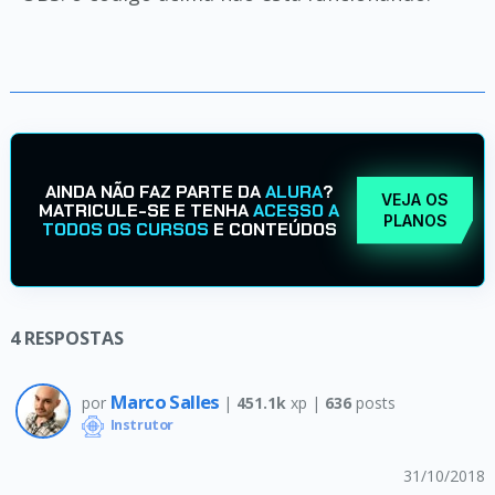
AINDA NÃO FAZ PARTE DA
ALURA
?
VEJA OS
MATRICULE-SE E TENHA
ACESSO A
PLANOS
TODOS OS CURSOS
E CONTEÚDOS
4
RESPOSTAS
Marco Salles
por
|
451.1k
xp |
636
posts
Instrutor
31/10/2018