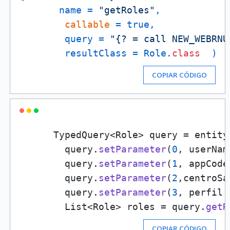
       name = 
"getRoles"
, 

callable
 = true, 

        query = 
"{? = call NEW_WEBRNU
        resultClass = Role.
class
)
COPIAR CÓDIGO
      TypedQuery<Role> query = entity
        query.
setParameter
(
0
, userName
        query.
setParameter
(
1
, appCode
        query.
setParameter
(
2
,centroSa
        query.
setParameter
(
3
, perfil!
        List<Role> roles = query.
getR
COPIAR CÓDIGO