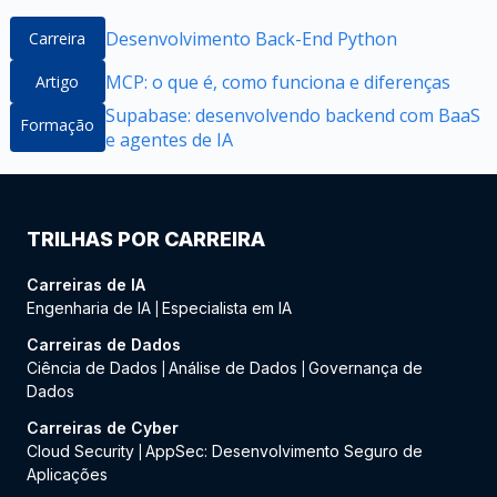
Desenvolvimento Back-End Python
Carreira
MCP: o que é, como funciona e diferenças
Artigo
Supabase: desenvolvendo backend com BaaS
Formação
e agentes de IA
TRILHAS POR CARREIRA
Carreiras de IA
Engenharia de IA
Especialista em IA
|
Carreiras de Dados
Ciência de Dados
Análise de Dados
Governança de
|
|
Dados
Carreiras de Cyber
Cloud Security
AppSec: Desenvolvimento Seguro de
|
Aplicações