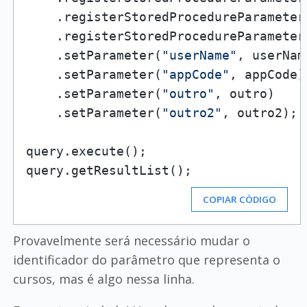
    .registerStoredProcedureParameter
    .registerStoredProcedureParameter
    .setParameter(
"userName"
, userName
    .setParameter(
"appCode"
, appCode)

    .setParameter(
"outro"
, outro)

    .setParameter(
"outro2"
, outro2);

query.execute();

query.getResultList();
COPIAR CÓDIGO
Provavelmente será necessário mudar o
identificador do parâmetro que representa o
cursos, mas é algo nessa linha.