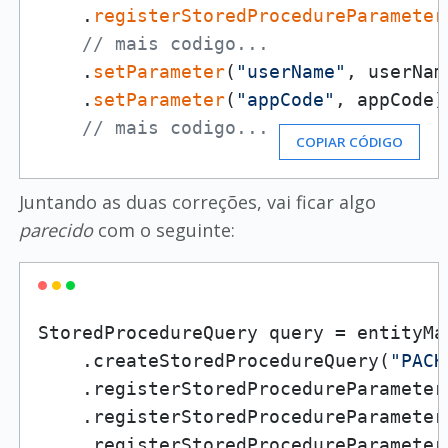
    .
registerStoredProcedureParameter
// mais codigo...
    .
setParameter
(
"userName"
, userName
    .
setParameter
(
"appCode"
, appCode)

// mais codigo...
COPIAR CÓDIGO
Juntando as duas correções, vai ficar algo
parecido
com o seguinte:
StoredProcedureQuery query = entityMan
    .createStoredProcedureQuery(
"PACK
    .registerStoredProcedureParameter
    .registerStoredProcedureParameter
    .registerStoredProcedureParameter