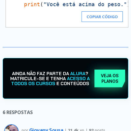
print
(
"Você está acima do peso."
COPIAR CÓDIGO
AINDA NÃO FAZ PARTE DA
ALURA
?
VEJA OS
MATRICULE-SE E TENHA
ACESSO A
PLANOS
TODOS OS CURSOS
E CONTEÚDOS
6
RESPOSTAS
Giovany Sousa
por
|
21.4k
xp |
92
posts