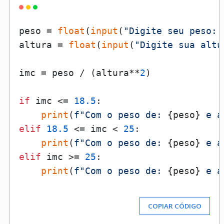
peso = 
float
(
input
(
"Digite seu peso: 
altura = 
float
(
input
(
"Digite sua altu
imc = peso / (altura**
2
)

if
 imc <= 
18.5
:

print
(
f"Com o peso de: 
{peso}
 e a
elif
18.5
 <= imc < 
25
:

print
(
f"Com o peso de: 
{peso}
 e a
elif
 imc >= 
25
:

print
(
f"Com o peso de: 
{peso}
 e a
COPIAR CÓDIGO