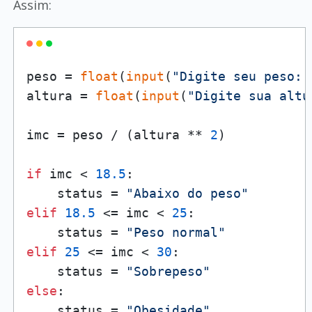
Assim:
peso = 
float
(
input
(
"Digite seu peso: 
altura = 
float
(
input
(
"Digite sua altu
imc = peso / (altura ** 
2
)

if
 imc < 
18.5
:

    status = 
"Abaixo do peso"
elif
18.5
 <= imc < 
25
:

    status = 
"Peso normal"
elif
25
 <= imc < 
30
:

    status = 
"Sobrepeso"
else
:

    status = 
"Obesidade"