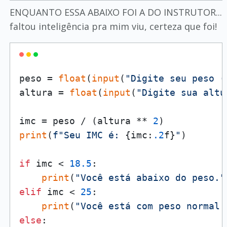
ENQUANTO ESSA ABAIXO FOI A DO INSTRUTOR...
faltou inteligência pra mim viu, certeza que foi!
peso = 
float
(
input
(
"Digite seu peso (
altura = 
float
(
input
(
"Digite sua altu
imc = peso / (altura ** 
2
print
(
f"Seu IMC é: 
{imc:
.2
f}
"
)

if
 imc < 
18.5
:

print
(
"Você está abaixo do peso."
elif
 imc < 
25
:

print
(
"Você está com peso normal.
else
:
