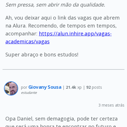
Sem pressa, sem abrir mão da qualidade.
Ah, vou deixar aqui o link das vagas que abrem
na Alura. Recomendo, de tempos em tempos,
acompanhar:
https://alun.inhire.app/vagas-
academicas/vagas
Super abraço e bons estudos!
Giovany Sousa
por
|
21.4k
xp |
92
posts
estudante
3 meses atrás
Opa Daniel, sem demagogia, pode ter certeza
que será uma honra te encontrar no futuro e