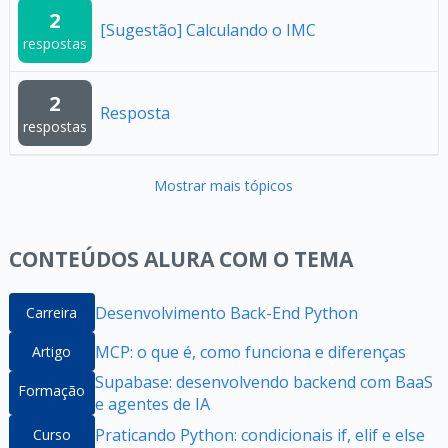
2
[Sugestão] Calculando o IMC
respostas
2
Resposta
respostas
Mostrar mais tópicos
CONTEÚDOS ALURA COM O TEMA
Desenvolvimento Back-End Python
Carreira
MCP: o que é, como funciona e diferenças
Artigo
Supabase: desenvolvendo backend com BaaS
Formação
e agentes de IA
Praticando Python: condicionais if, elif e else
Curso