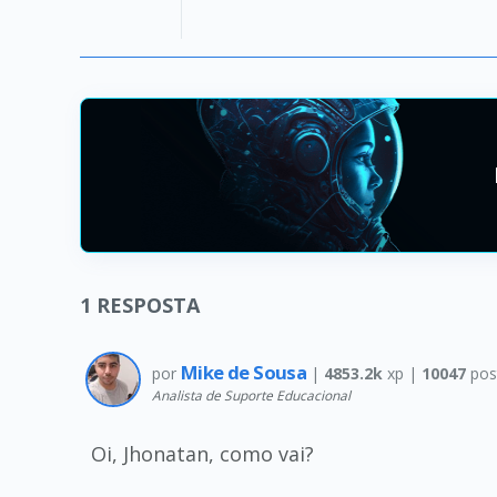
1
RESPOSTA
Mike de Sousa
por
|
4853.2k
xp |
10047
pos
Analista de Suporte Educacional
Oi, Jhonatan, como vai?