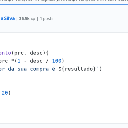
a Silva
|
36.5k
xp |
1
posts
onto
(
prc, desc
){

prc *(
1
 - desc / 
100
)

or da sua compra é 
${resultado}
`
)

 
20