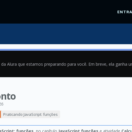
ENTR
a da Alura que estamos preparando para você. Em breve, ela ganha 
onto
26
Praticando JavaScript: funções
aScript: funções
, no capítulo
JavaScript funções
e atividade
Calc