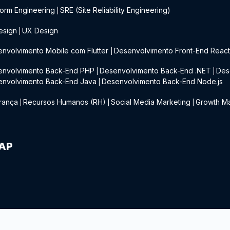
form Engineering
SRE (Site Reliability Engineering)
|
esign
UX Design
|
nvolvimento Mobile com Flutter
Desenvolvimento Front-End Reac
|
envolvimento Back-End PHP
Desenvolvimento Back-End .NET
Des
|
|
envolvimento Back-End Java
Desenvolvimento Back-End Node.js
|
rança
Recursos Humanos (RH)
Social Media Marketing
Growth Ma
|
|
|
IAP