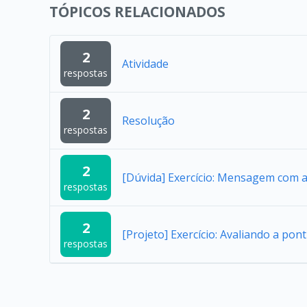
TÓPICOS RELACIONADOS
2
Atividade
respostas
2
Resolução
respostas
2
[Dúvida] Exercício: Mensagem com 
respostas
2
[Projeto] Exercício: Avaliando a po
respostas