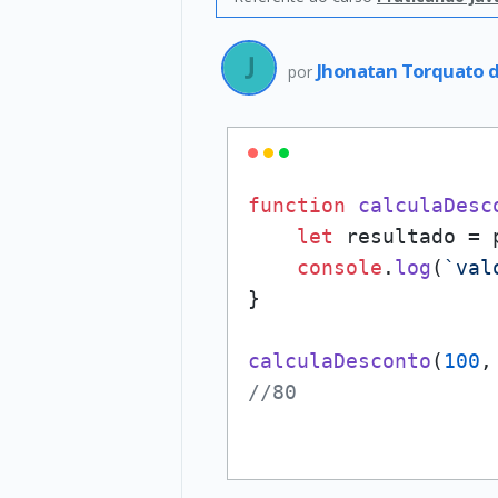
Jhonatan Torquato d
por
function
calculaDesc
let
 resultado = 
console
.
log
(
`val
}

calculaDesconto
(
100
,
//80