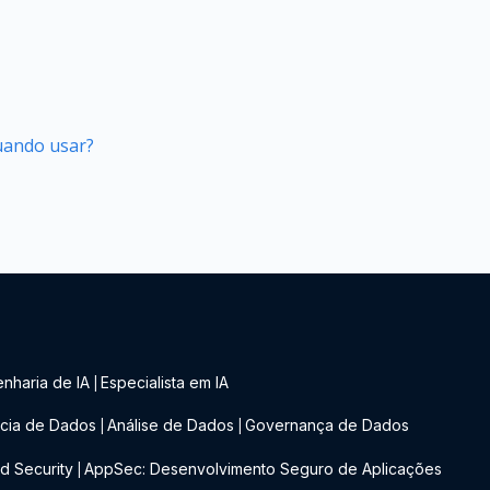
quando usar?
nharia de IA
Especialista em IA
|
cia de Dados
Análise de Dados
Governança de Dados
|
|
d Security
AppSec: Desenvolvimento Seguro de Aplicações
|