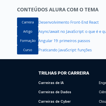
CONTEÚDOS ALURA COM O TEMA
Desenvolvimento Front-End React
Carreira
Async/await no JavaScript: o que é e 
Artigo
Angular 19: primeiros passos
Formação
Praticando JavaScript: funções
Curso
TRILHAS POR CARREIRA
Carreiras de IA
Enge
Carreiras de Dados
Ciên
Carreiras de Cyber
Clou