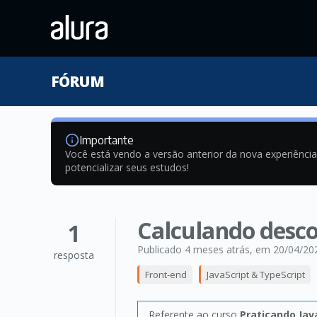
FÓRUM
Importante
Você está vendo a versão anterior da nova experiênci
potencializar seus estudos!
Calculando desc
1
Publicado 4 meses atrás
, em 20/04/20
resposta
Front-end
JavaScript & TypeScript
Referente ao curso
Praticando Jav