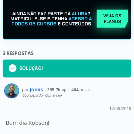
AINDA NÃO FAZ PARTE DA
ALURA
?
VEJA OS
MATRICULE-SE E TENHA
ACESSO A
PLANOS
TODOS OS CURSOS
E CONTEÚDOS
3
RESPOSTAS
SOLUÇÃO!
Jonas
por
|
395.7k
xp |
464
posts
Coordenador Comercial
17/08/2018
Bom dia Robson!