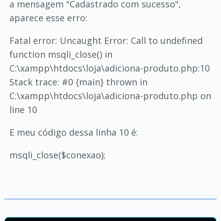
a mensagem "Cadastrado com sucesso",
aparece esse erro:
Fatal error: Uncaught Error: Call to undefined
function msqli_close() in
C:\xampp\htdocs\loja\adiciona-produto.php:10
Stack trace: #0 {main} thrown in
C:\xampp\htdocs\loja\adiciona-produto.php on
line 10
E meu código dessa linha 10 é:
msqli_close($conexao);