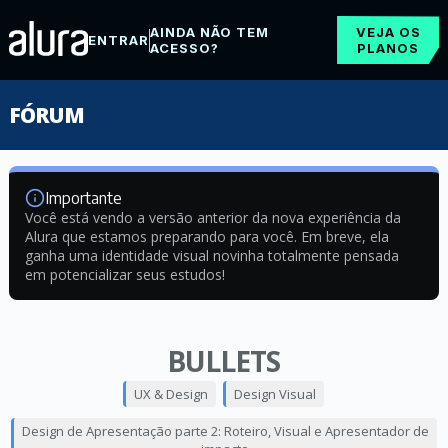
AINDA NÃO TEM
VEJA OS
ENTRAR
ACESSO?
PLANOS
FÓRUM
Importante
Você está vendo a versão anterior da nova experiência da
Alura que estamos preparando para você. Em breve, ela
ganha uma identidade visual novinha totalmente pensada
em potencializar seus estudos!
BULLETS
UX & Design
Design Visual
Design de Apresentação parte 2: Roteiro, Visual e Apresentador de