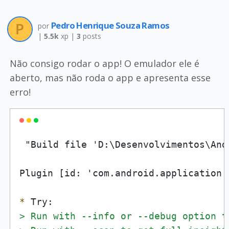
Pedro Henrique Souza Ramos
por
|
5.5k
xp |
3
posts
Não consigo rodar o app! O emulador ele é
aberto, mas não roda o app e apresenta esse
erro!
 "Build file 'D:\Desenvolvimentos\And
Plugin [id: 'com.android.application'
*
> Run with --info or --debug option t