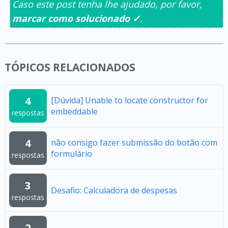
Caso este post tenha lhe ajudado, por favor,
marcar como solucionado ✓
.
TÓPICOS RELACIONADOS
4
[Dúvida] Unable to locate constructor for
embeddable
respostas
4
não consigo fazer submissão do botão com
formulário
respostas
3
Desafio: Calculadora de despesas
respostas
2