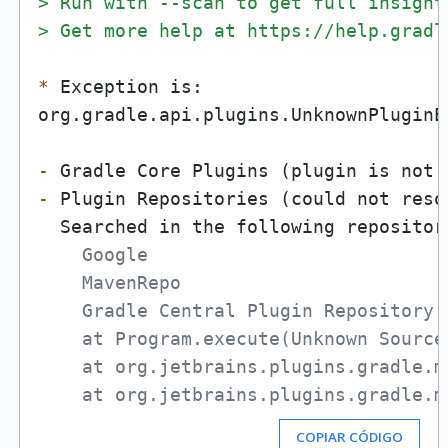
> Run with --scan to get full insight
> Get more help at https://help.gradl
*
 Exception is:

org.gradle.api.plugins.UnknownPluginE
-
-
 Plugin Repositories (could not reso
    Google

    MavenRepo

    Gradle Central Plugin Repository

    at Program.execute(Unknown Source)
    at org.jetbrains.plugins.gradle.m
COPIAR CÓDIGO