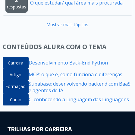
O que estudar/ qual área mais procurada.
respostas
Mostrar mais tópicos
CONTEÚDOS ALURA COM O TEMA
Desenvolvimento Back-End Python
Carreira
MCP: o que é, como funciona e diferenças
Artigo
Supabase: desenvolvendo backend com BaaS
Formação
e agentes de IA
C: conhecendo a Linguagem das Linguagens
Curso
TRILHAS POR CARREIRA