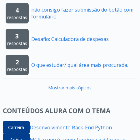
4
não consigo fazer submissão do botão com
formulário
respostas
3
Desafio: Calculadora de despesas
respostas
2
O que estudar/ qual área mais procurada.
respostas
Mostrar mais tópicos
CONTEÚDOS ALURA COM O TEMA
Desenvolvimento Back-End Python
Carreira
MCP: o que é, como funciona e diferenças
Artigo