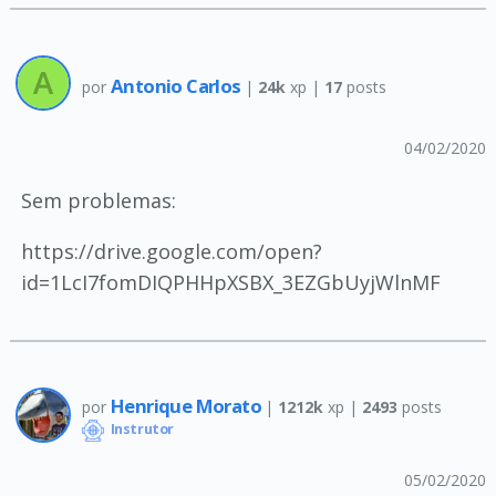
Antonio Carlos
por
|
24k
xp |
17
posts
04/02/2020
Sem problemas:
https://drive.google.com/open?
id=1LcI7fomDIQPHHpXSBX_3EZGbUyjWlnMF
Henrique Morato
por
|
1212k
xp |
2493
posts
Instrutor
05/02/2020