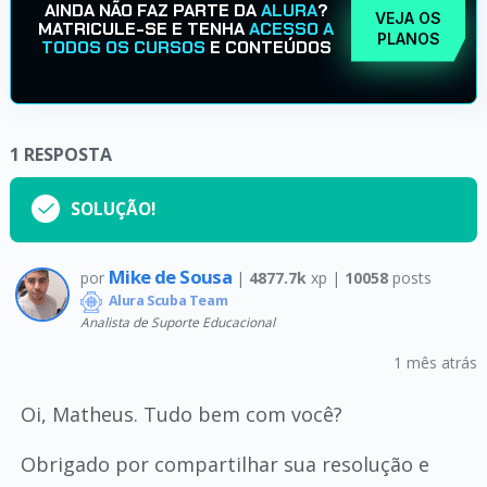
AINDA NÃO FAZ PARTE DA
ALURA
?
VEJA OS
MATRICULE-SE E TENHA
ACESSO A
PLANOS
TODOS OS CURSOS
E CONTEÚDOS
1
RESPOSTA
SOLUÇÃO!
Mike de Sousa
por
|
4877.7k
xp |
10058
posts
Alura Scuba Team
Analista de Suporte Educacional
1 mês atrás
Oi, Matheus. Tudo bem com você?
Obrigado por compartilhar sua resolução e