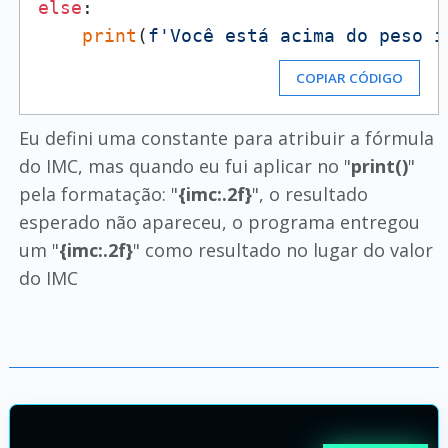
else
:

print
(
f'Você está acima do peso i
COPIAR CÓDIGO
Eu defini uma constante para atribuir a fórmula
do IMC, mas quando eu fui aplicar no "
print()
"
pela formatação: "
{imc:.2f}
", o resultado
esperado não apareceu, o programa entregou
um "
{imc:.2f}
" como resultado no lugar do valor
do IMC