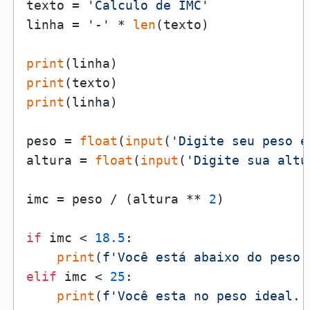
texto = 
'Calculo de IMC'
linha = 
'-'
 * 
len
(texto)

print
print
print
(linha)

peso = 
float
(
input
(
'Digite seu peso e
altura = 
float
(
input
(
'Digite sua altu
imc = peso / (altura ** 
2
)

if
 imc < 
18.5
:

print
(
f'Você está abaixo do peso 
elif
 imc < 
25
:

print
(
f'Você esta no peso ideal. 