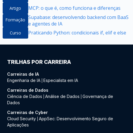
MCP: o que é, como funciona e diferenças
Artigo
Supabase: desenvolvendo backend com BaaS
Formação
e agentes de IA
Praticando Python: condicionais if, elif e else
Curso
TRILHAS POR CARREIRA
Carreiras de IA
Engenharia de IA
Especialista em IA
|
Carreiras de Dados
Ciência de Dados
Análise de Dados
Governança de
|
|
Dados
Carreiras de Cyber
Cloud Security
AppSec: Desenvolvimento Seguro de
|
Aplicações