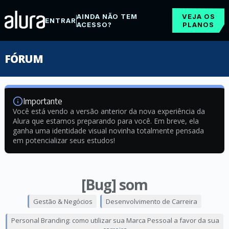
AINDA NÃO TEM
VEJA OS
ENTRAR
ACESSO?
PLANOS
FÓRUM
Importante
Você está vendo a versão anterior da nova experiência da
Alura que estamos preparando para você. Em breve, ela
ganha uma identidade visual novinha totalmente pensada
em potencializar seus estudos!
[Bug] som
Gestão & Negócios
Desenvolvimento de Carreira
Personal Branding: como utilizar sua Marca Pessoal a favor da sua