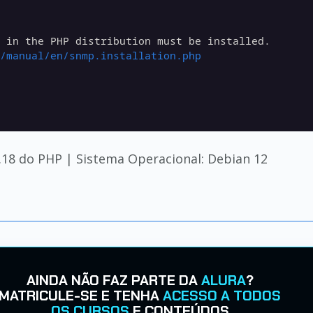
.18 do PHP | Sistema Operacional: Debian 12
AINDA NÃO FAZ PARTE DA
ALURA
?
MATRICULE-SE E TENHA
ACESSO A TODOS
OS CURSOS
E CONTEÚDOS