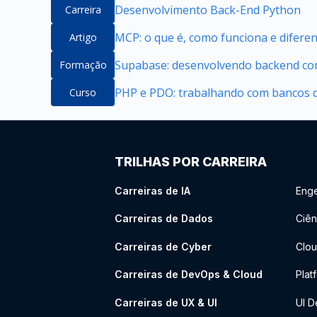
Desenvolvimento Back-End Python
Carreira
MCP: o que é, como funciona e difere
Artigo
Supabase: desenvolvendo backend com
Formação
PHP e PDO: trabalhando com bancos 
Curso
TRILHAS POR CARREIRA
Carreiras de IA
Enge
Carreiras de Dados
Ciên
Carreiras de Cyber
Clou
Carreiras de DevOps & Cloud
Plat
Carreiras de UX & UI
UI D