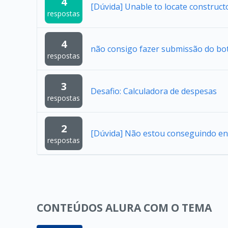
4
[Dúvida] Unable to locate construc
respostas
4
não consigo fazer submissão do bo
respostas
3
Desafio: Calculadora de despesas
respostas
2
[Dúvida] Não estou conseguindo en
respostas
CONTEÚDOS ALURA COM O TEMA