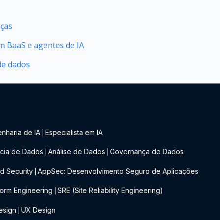
nças
 BaaS e agentes de IA
de dados
nharia de IA
Especialista em IA
|
cia de Dados
Análise de Dados
Governança de Dados
|
|
d Security
AppSec: Desenvolvimento Seguro de Aplicações
|
form Engineering
SRE (Site Reliability Engineering)
|
esign
UX Design
|