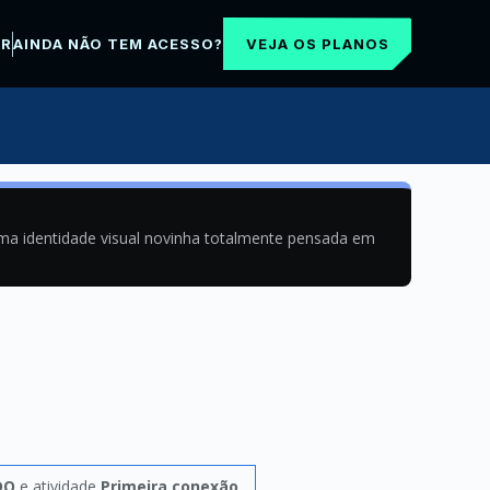
VEJA OS PLANOS
AR
AINDA NÃO TEM ACESSO?
uma identidade visual novinha totalmente pensada em
DO
e atividade
Primeira conexão