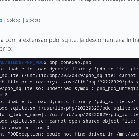
us
|
55k
xp |
2
posts
 com a extensão pdo_sqlite. Ja descomentei a linha
erro: