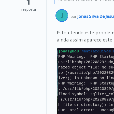
1
resposta
Jonas Silva De Jes
por
Estou tendo este problema
ainda assim aparece este 