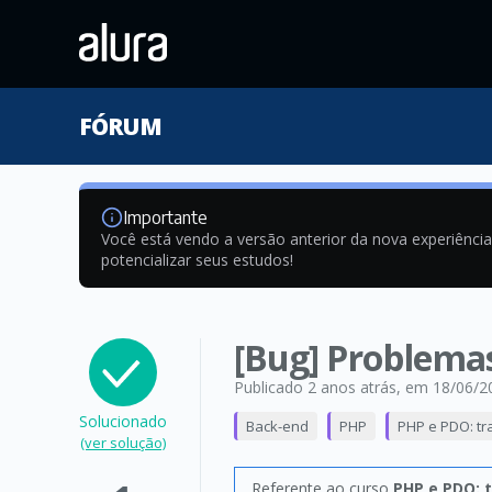
FÓRUM
Importante
Você está vendo a versão anterior da nova experiênci
potencializar seus estudos!
[Bug] Problemas
Publicado 2 anos atrás
, em 18/06/2
Solucionado
Back-end
PHP
PHP e PDO: t
(ver solução)
Referente ao curso
PHP e PDO: 