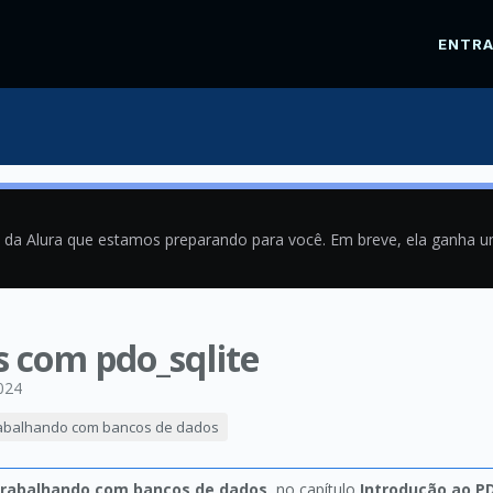
ENTR
a da Alura que estamos preparando para você. Em breve, ela ganha 
 com pdo_sqlite
024
rabalhando com bancos de dados
trabalhando com bancos de dados
, no capítulo
Introdução ao P