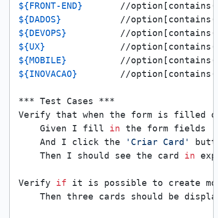
${FRONT-END}
       //option[contains(
${DADOS}
           //option[contains(
${DEVOPS}
          //option[contains(
${UX}
              //option[contains(
${MOBILE}
          //option[contains(
${INOVACAO}
        //option[contains(
*** Test Cases ***

Verify that when the form is filled o
    Given I fill 
in
 the form fields

    And I click the 
'Criar Card'
 butto
    Then I should see the card 
in
 exp
Verify 
if
 it is possible to create mo
    Then three cards should be displa