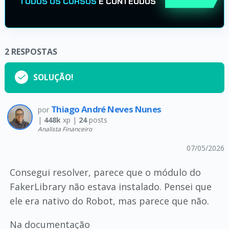
TODOS OS CURSOS
E CONTEÚDOS
2
RESPOSTAS
SOLUÇÃO!
Thiago André Neves Nunes
por
|
448k
xp |
24
posts
Analista Financeiro
07/05/2026
Consegui resolver, parece que o módulo do
FakerLibrary não estava instalado. Pensei que
ele era nativo do Robot, mas parece que não.
Na documentação