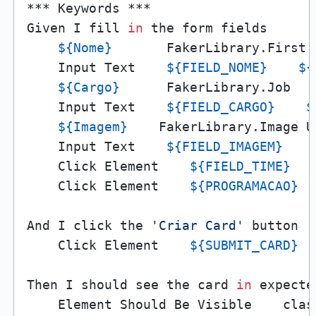
*** Keywords ***

Given I fill 
in
 the form fields

${Nome}
       FakerLibrary.First N
    Input Text	  
${FIELD_NOME}
${
${Cargo}
      FakerLibrary.Job

    Input Text    
${FIELD_CARGO}
$
${Imagem}
    FakerLibrary.Image Ur
    Input Text    
${FIELD_IMAGEM}
    Click Element    
${FIELD_TIME}
    Click Element    
${PROGRAMACAO}
And I click the 
'Criar Card'
 button

    Click Element    
${SUBMIT_CARD}
Then I should see the card 
in
 expecte
    Element Should Be Visible    class