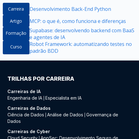
Desenvolvimento Back-End Python
Carreira
MCP: o que é, como funciona e diferenças
Artigo
Supabase: desenvolvendo backend com BaaS
Formação
e agentes de IA
Robot Framework: automatizando testes no
Curso
padrão BDD
TRILHAS POR CARREIRA
Carreiras de IA
Engenharia de IA
Especialista em IA
|
Carreiras de Dados
Ciência de Dados
Análise de Dados
Governança de
|
|
Dados
Carreiras de Cyber
Cloud Security
AppSec: Desenvolvimento Seguro de
|