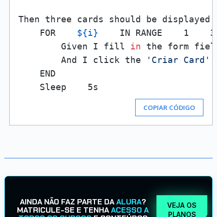
Then three cards should be displayed 
    FOR    
${i}
    IN RANGE    1    3

        Given I fill 
in
 the form field
        And I click the 
'Criar Card'
 
    END

COPIAR CÓDIGO
AINDA NÃO FAZ PARTE DA
ALURA
?
VEJA OS
MATRICULE-SE E TENHA
ACESSO A
PLANOS