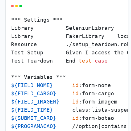
*** Settings ***

Library          SeleniumLibrary

Library          FakerLibrary    local
Resource         ./setup_teardown.robo
Test Setup       Given I access the Or
Test Teardown    End 
test
case
${FIELD_NOME}
id
${FIELD_CARGO}
id
${FIELD_IMAGEM}
id
${FIELD_TIME}
${SUBMIT_CARD}
id
${PROGRAMACAO}
     //option[contains(