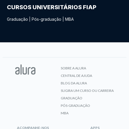
CURSOS UNIVERSITÁRIOS FIAP
Graduação
|
Pós-graduação
|
MBA
SOBRE A ALURA
CENTRAL DE AJUDA
BLOG DA ALURA
SUGIRA UM CURSO OU CARREIRA
GRADUAÇÃO
PÓS-GRADUAÇÃO
MBA
ACOMPANHE-NOS
APPS