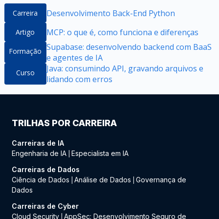
Desenvolvimento Back-End Python
Carreira
MCP: o que é, como funciona e diferenças
Artigo
Supabase: desenvolvendo backend com BaaS
Formação
e agentes de IA
Java: consumindo API, gravando arquivos e
Curso
lidando com erros
TRILHAS POR CARREIRA
Carreiras de IA
Engenharia de IA
Especialista em IA
|
Carreiras de Dados
Ciência de Dados
Análise de Dados
Governança de
|
|
Dados
Carreiras de Cyber
Cloud Security
AppSec: Desenvolvimento Seguro de
|