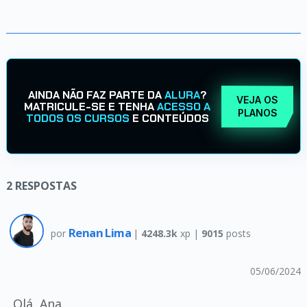
AINDA NÃO FAZ PARTE DA
ALURA
?
VEJA OS
MATRICULE-SE E TENHA
ACESSO A
PLANOS
TODOS OS CURSOS
E CONTEÚDOS
2
RESPOSTAS
Renan Lima
por
|
4248.3k
xp |
9015
posts
05/06/2024
Olá, Ana.