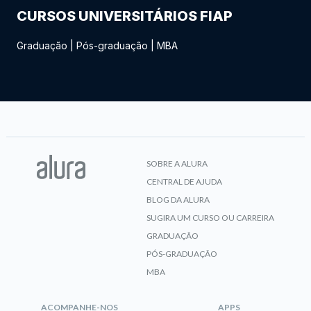
CURSOS UNIVERSITÁRIOS FIAP
Graduação
|
Pós-graduação
|
MBA
SOBRE A ALURA
CENTRAL DE AJUDA
BLOG DA ALURA
SUGIRA UM CURSO OU CARREIRA
GRADUAÇÃO
PÓS-GRADUAÇÃO
MBA
ACOMPANHE-NOS
APPS