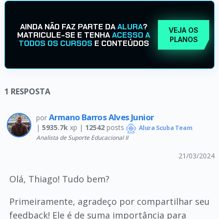
AINDA NÃO FAZ PARTE DA
ALURA
?
VEJA OS
MATRICULE-SE E TENHA
ACESSO A
PLANOS
TODOS OS CURSOS
E CONTEÚDOS
1
RESPOSTA
Armano Barros Alves Junior
por
|
5935.7k
xp |
12542
posts
Alura Scuba Team
Analista de Suporte Educacional II
21/03/2024
Olá, Thiago! Tudo bem?
Primeiramente, agradeço por compartilhar seu
feedback! Ele é de suma importância para