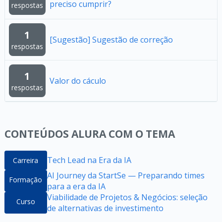
preciso cumprir?
respostas
1
[Sugestão] Sugestão de correção
respostas
1
Valor do cáculo
respostas
CONTEÚDOS ALURA COM O TEMA
Tech Lead na Era da IA
Carreira
AI Journey da StartSe — Preparando times
Formação
para a era da IA
Viabilidade de Projetos & Negócios: seleção
Curso
de alternativas de investimento