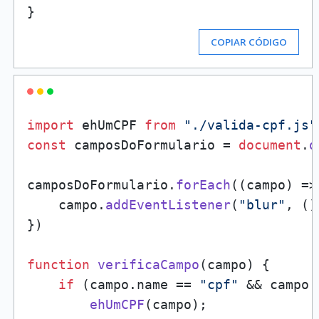
COPIAR CÓDIGO
import
 ehUmCPF 
from
"./valida-cpf.js"
const
 camposDoFormulario = 
document
.
q
camposDoFormulario.
forEach
(
(
campo
) =>
    campo.
addEventListener
(
"blur"
, 
()
})

function
verificaCampo
(
campo
) {

if
 (campo.
name
 == 
"cpf"
 && campo.
ehUmCPF
(campo);
