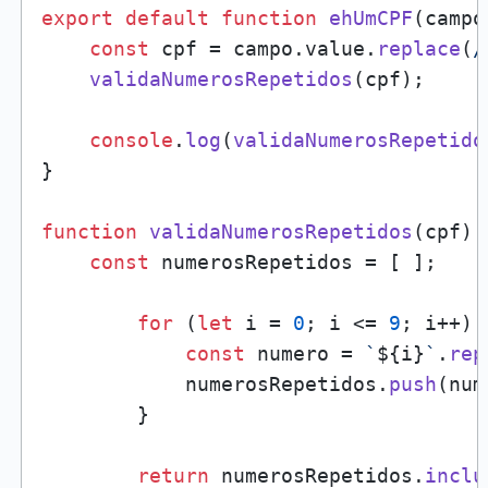
export
default
function
ehUmCPF
(
campo
const
 cpf = campo.
value
.
replace
(
/
validaNumerosRepetidos
(cpf);

console
.
log
(
validaNumerosRepetido
}

function
validaNumerosRepetidos
(
cpf
) {
const
 numerosRepetidos = [ ];

for
 (
let
 i = 
0
; i <= 
9
; i++) {
const
 numero = 
`
${i}
`
.
rep
            numerosRepetidos.
push
(num
        }

return
 numerosRepetidos.
inclu