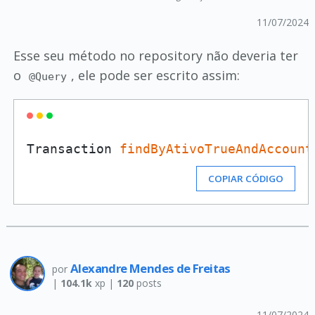
11/07/2024
Esse seu método no repository não deveria ter
o
, ele pode ser escrito assim:
@Query
Transaction 
findByAtivoTrueAndAccount
COPIAR CÓDIGO
Alexandre Mendes de Freitas
por
|
104.1k
xp |
120
posts
11/07/2024