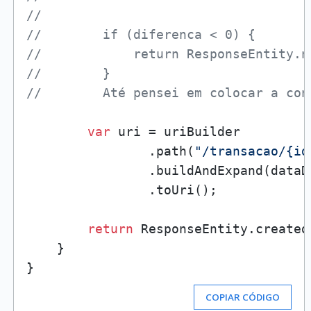
//
//        if (diferenca < 0) {
//            return ResponseEntity.n
//        }
//        Até pensei em colocar a con
var
 uri = uriBuilder

                .path(
"/transacao/{id
                .buildAndExpand(dataD
                .toUri();

return
 ResponseEntity.created
    }

COPIAR CÓDIGO