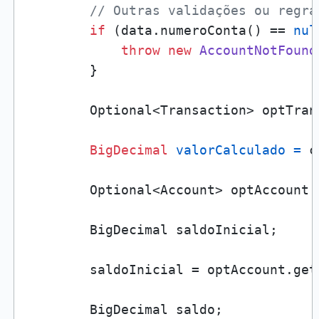
// Outras validações ou regra
if
 (data.numeroConta() == 
nul
throw
new
AccountNotFound
        }

        Optional<Transaction> optTran
BigDecimal
valorCalculado
=
 c
        Optional<Account> optAccount 
        BigDecimal saldoInicial;

        saldoInicial = optAccount.get(
        BigDecimal saldo;
