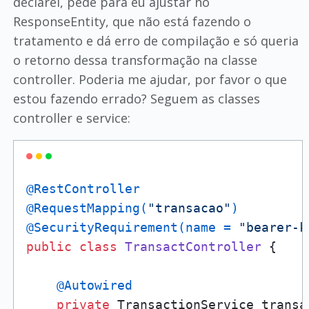
declarei, pede para eu ajustar no
ResponseEntity, que não está fazendo o
tratamento e dá erro de compilação e só queria
o retorno dessa transformação na classe
controller. Poderia me ajudar, por favor o que
estou fazendo errado? Seguem as classes
controller e service:
@RestController
@RequestMapping(
"transacao"
)
@SecurityRequirement(name = 
"bearer-k
public
class
TransactController
 {

@Autowired
private
 TransactionService transa