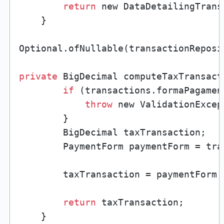
return
 new DataDetailingTrans
    }

Optional.ofNullable(transactionReposi
private
 BigDecimal computeTaxTransact
if
 (transactions.formaPagamen
throw
 new ValidationExcep
        }

        BigDecimal taxTransaction;

        PaymentForm paymentForm = tra
        taxTransaction = paymentForm.
return
 taxTransaction;

    }
