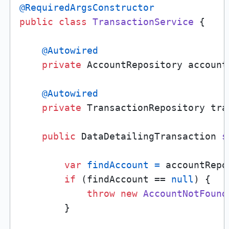
@RequiredArgsConstructor
public
class
TransactionService
 {

@Autowired
private
 AccountRepository account
@Autowired
private
 TransactionRepository tra
public
 DataDetailingTransaction 
s
var
findAccount
=
 accountRepo
if
 (findAccount == 
null
) {

throw
new
AccountNotFound
        }
