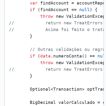
var
 findAccount = accountRepo
if
 (findAccount == 
null
) {

throw
 new ValidationExcep
//            return new TreatErrors(
//            Acima foi feito o trata
        }

// Outras validações ou regra
if
 (
data
.numeroConta() == 
nul
throw
 new ValidationExcep
//            return new TreatErrors(
        }

        Optional<Transaction> optTran
        BigDecimal valorCalculado = c