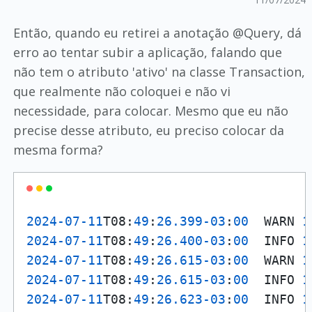
Então, quando eu retirei a anotação @Query, dá
erro ao tentar subir a aplicação, falando que
não tem o atributo 'ativo' na classe Transaction,
que realmente não coloquei e não vi
necessidade, para colocar. Mesmo que eu não
precise desse atributo, eu preciso colocar da
mesma forma?
2024
-07
-11
T08:
49
:
26.399
-03
:
00
  WARN 
1
2024
-07
-11
T08:
49
:
26.400
-03
:
00
  INFO 
1
2024
-07
-11
T08:
49
:
26.615
-03
:
00
  WARN 
1
2024
-07
-11
T08:
49
:
26.615
-03
:
00
  INFO 
1
2024
-07
-11
T08:
49
:
26.623
-03
:
00
  INFO 
1