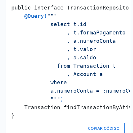
    @Query(
"""

            select t.id

                 , t.formaPagamento

                 , a.numeroConta

                 , t.valor

                 , a.saldo

              from Transaction t

                 , Account a

            where

            a.numeroConta = :numeroCon
            """
)
    Transaction findTransactionByAtiv
COPIAR CÓDIGO