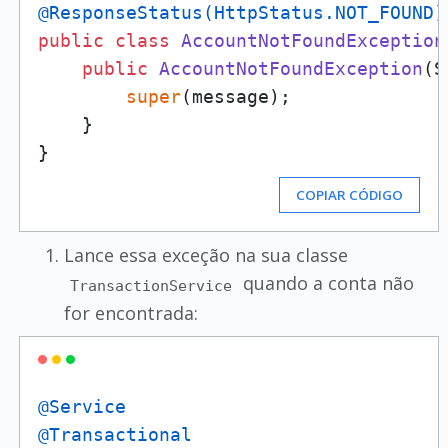
@ResponseStatus(HttpStatus.NOT_FOUND)
public
class
AccountNotFoundException
public
AccountNotFoundException
(S
super
(message);

    }

COPIAR CÓDIGO
Lance essa exceção na sua classe
quando a conta não
TransactionService
for encontrada:
@Service
@Transactional