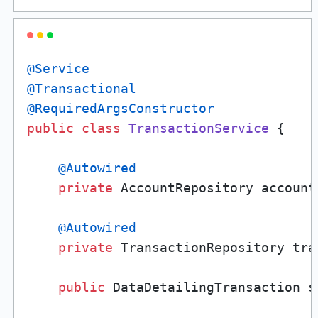
@Service
@Transactional
@RequiredArgsConstructor
public
class
TransactionService
 {

@Autowired
private
 AccountRepository account
@Autowired
private
 TransactionRepository tra
public
 DataDetailingTransaction s