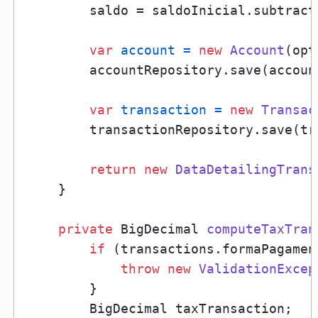
        saldo = saldoInicial.subtract
var
account
=
new
Account
(opt
        accountRepository.save(account
var
transaction
=
new
Transac
        transactionRepository.save(tra
return
new
DataDetailingTrans
    }

private
 BigDecimal 
computeTaxTran
if
 (transactions.formaPagamen
throw
new
ValidationExcep
        }

        BigDecimal taxTransaction;
