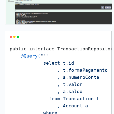
    @Query(
"""

            select t.id

                 , t.formaPagamento

                 , a.numeroConta

                 , t.valor

                 , a.saldo

              from Transaction t

                 , Account a

            where
