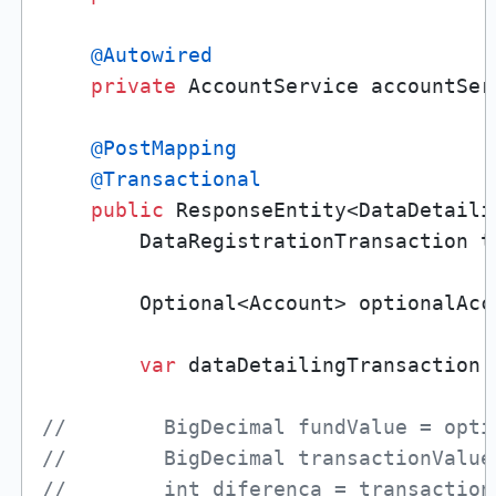
@Autowired
private
 AccountService accountServ
@PostMapping
@Transactional
public
 ResponseEntity<DataDetaili
        DataRegistrationTransaction t
        Optional<Account> optionalAcc
var
 dataDetailingTransaction 
//        BigDecimal fundValue = opti
//        BigDecimal transactionValue
//        int diferenca = transaction