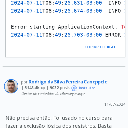
2024
-07
-11
T08:
49
:
26.631
-03
:
00
  INFO 
1
2024
-07
-11
T08:
49
:
26.674
-03
:
00
  INFO 
1
Error starting ApplicationContext. 
To
2024
-07
-11
T08:
49
:
26.703
-03
:
00
 ERROR 
1
COPIAR CÓDIGO
Rodrigo da Silva Ferreira Caneppele
por
|
5143.4k
xp |
9032
posts
Instrutor
Gestor de conteúdos de cibersegurança
11/07/2024
Não precisa então. Foi usado no curso para
fazer a exclusão lógica dos registros. Basta