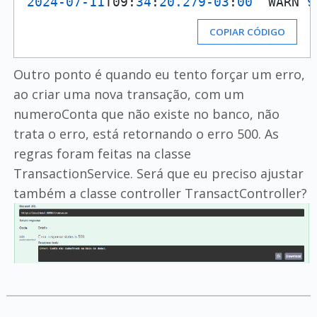
2024
-07
-11
T09:
34
:
20.279
-03
:
00
  WARN 
9
COPIAR CÓDIGO
Outro ponto é quando eu tento forçar um erro,
ao criar uma nova transação, com um
numeroConta que não existe no banco, não
trata o erro, está retornando o erro 500. As
regras foram feitas na classe
TransactionService. Será que eu preciso ajustar
também a classe controller TransactController?