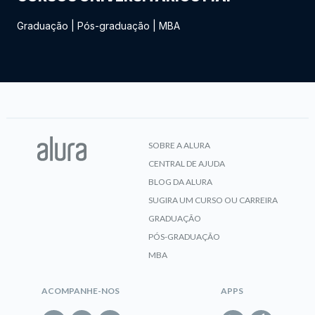
Graduação
|
Pós-graduação
|
MBA
SOBRE A ALURA
CENTRAL DE AJUDA
BLOG DA ALURA
SUGIRA UM CURSO OU CARREIRA
GRADUAÇÃO
PÓS-GRADUAÇÃO
MBA
ACOMPANHE-NOS
APPS