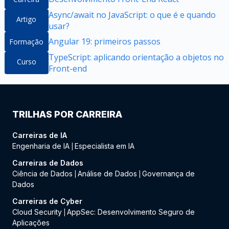
Async/await no JavaScript: o que é e quando
Artigo
usar?
Angular 19: primeiros passos
Formação
TypeScript: aplicando orientação a objetos no
Curso
Front-end
TRILHAS POR CARREIRA
Carreiras de IA
Engenharia de IA
Especialista em IA
|
Carreiras de Dados
Ciência de Dados
Análise de Dados
Governança de
|
|
Dados
Carreiras de Cyber
Cloud Security
AppSec: Desenvolvimento Seguro de
|
Aplicações