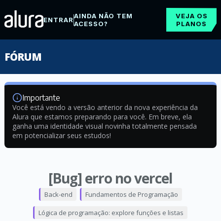
AINDA NÃO TEM
VEJA OS
ENTRAR
ACESSO?
PLANOS
FÓRUM
Importante
Você está vendo a versão anterior da nova experiência da
Alura que estamos preparando para você. Em breve, ela
ganha uma identidade visual novinha totalmente pensada
em potencializar seus estudos!
[Bug] erro no vercel
Back-end
Fundamentos de Programação
Lógica de programação: explore funções e listas