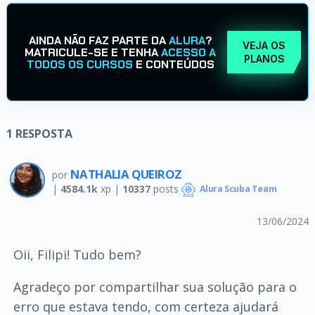
AINDA NÃO FAZ PARTE DA
ALURA
?
VEJA OS
MATRICULE-SE E TENHA
ACESSO A
PLANOS
TODOS OS CURSOS
E CONTEÚDOS
1
RESPOSTA
NATHALIA QUEIROZ
por
|
4584.1k
xp |
10337
posts
Alura Scuba Team
13/06/2024
Oii, Filipi! Tudo bem?
Agradeço por compartilhar sua solução para o
erro que estava tendo, com certeza ajudará