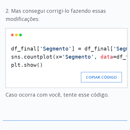
2. Mas consegui corrigi-lo fazendo essas
modificações:
df_final[
'Segmento'
] = df_final[
'Segm
sns.countplot(x=
'Segmento'
, 
data
=df_f
COPIAR CÓDIGO
Caso ocorra com você, tente esse código.