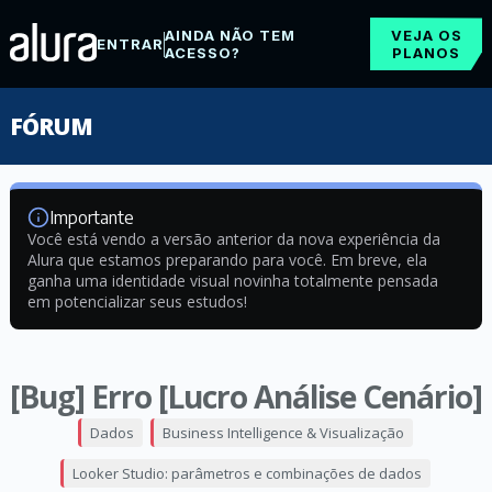
AINDA NÃO TEM
VEJA OS
ENTRAR
ACESSO?
PLANOS
FÓRUM
Importante
Você está vendo a versão anterior da nova experiência da
Alura que estamos preparando para você. Em breve, ela
ganha uma identidade visual novinha totalmente pensada
em potencializar seus estudos!
[Bug] Erro [Lucro Análise Cenário]
Dados
Business Intelligence & Visualização
Looker Studio: parâmetros e combinações de dados