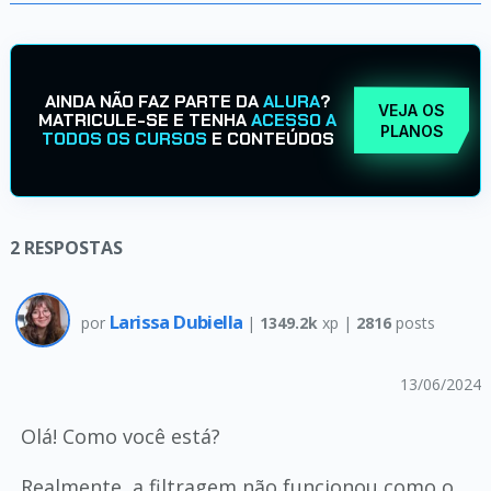
AINDA NÃO FAZ PARTE DA
ALURA
?
VEJA OS
MATRICULE-SE E TENHA
ACESSO A
PLANOS
TODOS OS CURSOS
E CONTEÚDOS
2
RESPOSTAS
Larissa Dubiella
por
|
1349.2k
xp |
2816
posts
13/06/2024
Olá! Como você está?
Realmente, a filtragem não funcionou como o