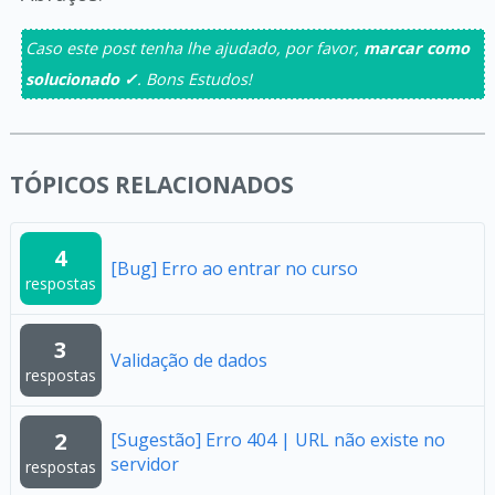
Caso este post tenha lhe ajudado, por favor,
marcar como
solucionado ✓
. Bons Estudos!
TÓPICOS RELACIONADOS
4
[Bug] Erro ao entrar no curso
respostas
3
Validação de dados
respostas
2
[Sugestão] Erro 404 | URL não existe no
servidor
respostas