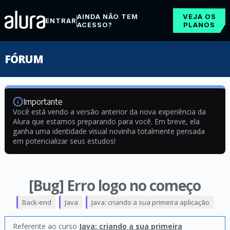
AINDA NÃO TEM
VEJA OS
ENTRAR
ACESSO?
PLANOS
FÓRUM
Importante
Você está vendo a versão anterior da nova experiência da
Alura que estamos preparando para você. Em breve, ela
ganha uma identidade visual novinha totalmente pensada
em potencializar seus estudos!
[Bug] Erro logo no começo
Back-end
Java
Java: criando a sua primeira aplicação
Referente ao curso
Java: criando a sua primeira