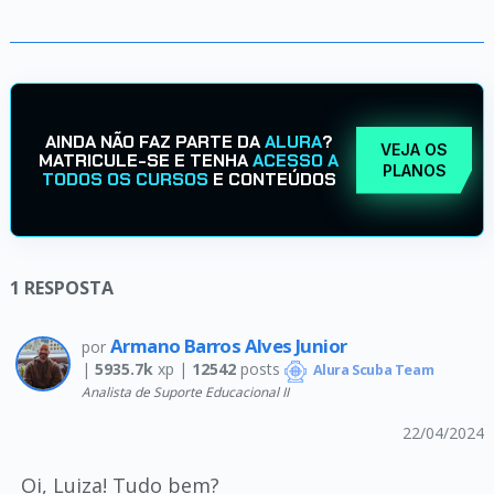
AINDA NÃO FAZ PARTE DA
ALURA
?
VEJA OS
MATRICULE-SE E TENHA
ACESSO A
PLANOS
TODOS OS CURSOS
E CONTEÚDOS
1
RESPOSTA
Armano Barros Alves Junior
por
|
5935.7k
xp |
12542
posts
Alura Scuba Team
Analista de Suporte Educacional II
22/04/2024
Oi, Luiza! Tudo bem?