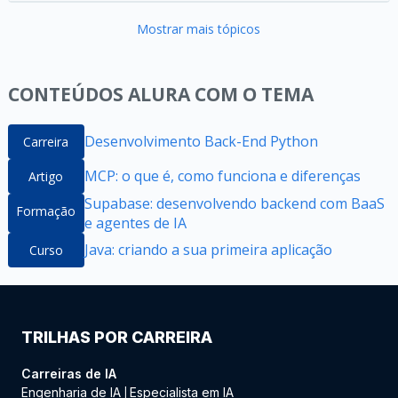
Mostrar mais tópicos
CONTEÚDOS ALURA COM O TEMA
Desenvolvimento Back-End Python
Carreira
MCP: o que é, como funciona e diferenças
Artigo
Supabase: desenvolvendo backend com BaaS
Formação
e agentes de IA
Java: criando a sua primeira aplicação
Curso
TRILHAS POR CARREIRA
Carreiras de IA
Engenharia de IA
Especialista em IA
|